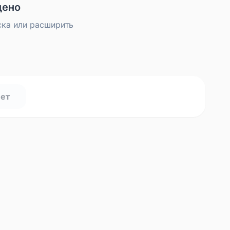
дено
ска или расширить
нет