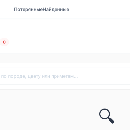
Потерянные
Найденные
0
🔍