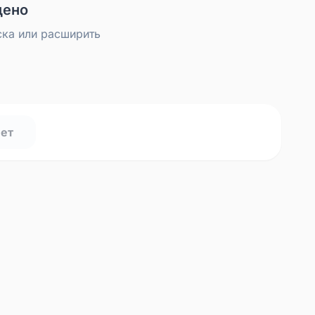
дено
ска или расширить
нет