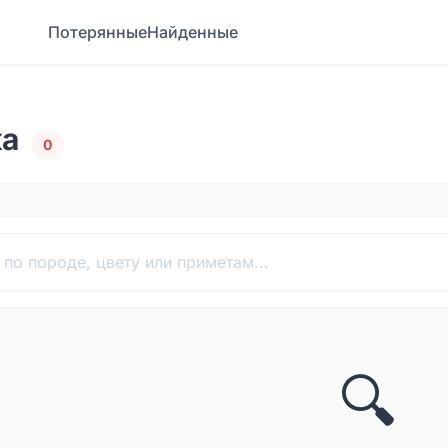
Потерянные
Найденные
ка
0
🔍