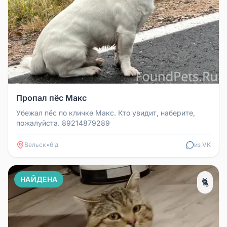
Пропал пёс Макс
Убежал пёс по кличке Макс. Кто увидит, наберите,
пожалуйста. 89214879289
Вельск
•
6 д
из VK
НАЙДЕНА
🐈