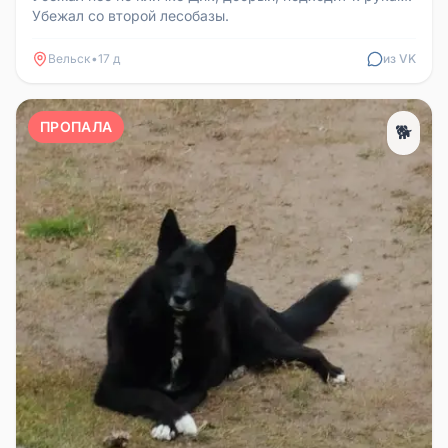
Убежал со второй лесобазы.
Вельск
•
17 д
из VK
ПРОПАЛА
🐕