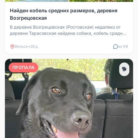
Найден кобель средних размеров, деревня
Возгрецовская
В деревне Возгрецовская (Ростовская) недалеко от
деревни Тарасовская найдена собака, кобель средних
размеров. Пока броди...
Вельск
•
29 д
из VK
ПРОПАЛА
🐕