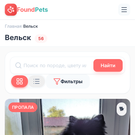
Found
Pets
Главная
›
Вельск
Вельск
56
Найти
Фильтры
ПРОПАЛА
🐕