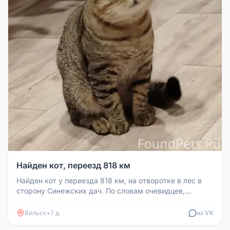
Найден кот, переезд 818 км
Найден кот у переезда 818 км, на отворотке в лес в
сторону Синежских дач. По словам очевидцев,
примерно 2 дня сидел на о...
Вельск
•
7 д
из VK