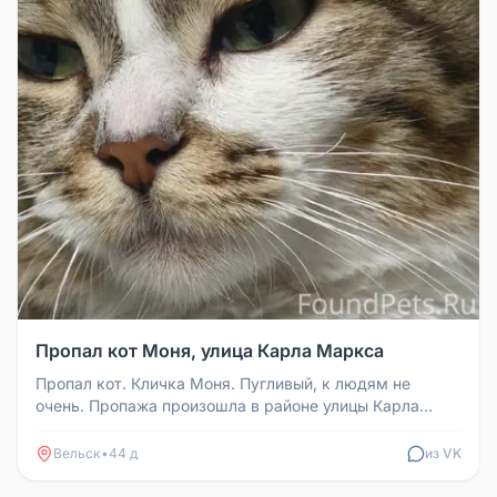
Пропал кот Моня, улица Карла Маркса
Пропал кот. Кличка Моня. Пугливый, к людям не
очень. Пропажа произошла в районе улицы Карла
Маркса от магазина Вояж до К...
Вельск
•
44 д
из VK