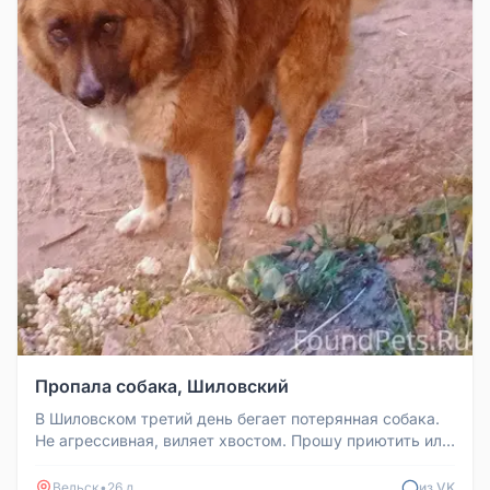
Пропала собака, Шиловский
В Шиловском третий день бегает потерянная собака.
Не агрессивная, виляет хвостом. Прошу приютить или
сообщить хозяевам.
Вельск
•
26 д
из VK