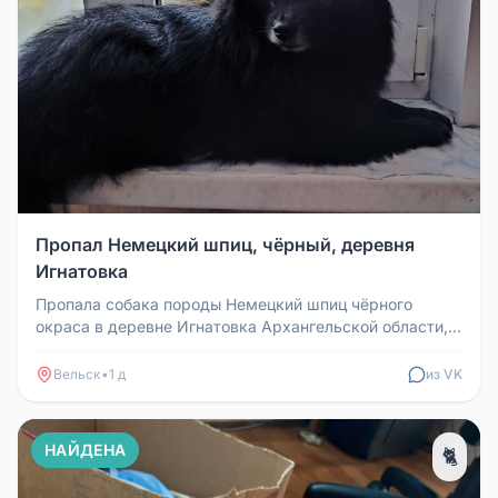
Пропал Немецкий шпиц, чёрный, деревня
Игнатовка
Пропала собака породы Немецкий шпиц чёрного
окраса в деревне Игнатовка Архангельской области,
сегодня около 9-ти часов у...
Вельск
•
1 д
из VK
НАЙДЕНА
🐈