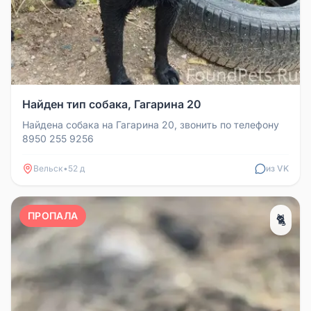
Найден тип собака, Гагарина 20
Найдена собака на Гагарина 20, звонить по телефону
8950 255 9256
Вельск
•
52 д
из VK
ПРОПАЛА
🐈