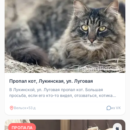
Пропал кот, Лукинская, ул. Луговая
В Лукинской, ул. Луговая пропал кот. Большая
просьба, если его кто-то видел, отозваться, котика
очень ждут дома.
Вельск
•
53 д
из VK
ПРОПАЛА
🐈