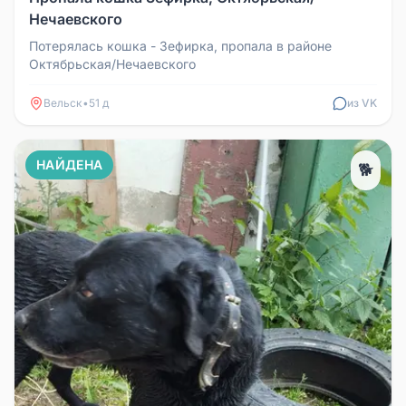
Нечаевского
Потерялась кошка - Зефирка, пропала в районе
Октябрьская/Нечаевского
Вельск
•
51 д
из VK
НАЙДЕНА
🐕