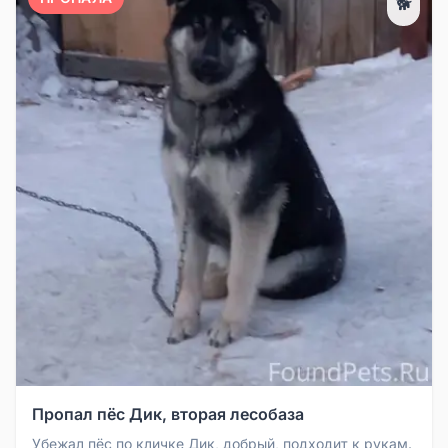
🐕
Пропал пёс Дик, вторая лесобаза
Убежал пёс по кличке Дик, добрый, подходит к рукам.