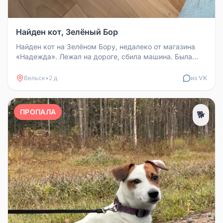
Найден кот, Зелёный Бор
Найден кот на Зелёном Бору, недалеко от магазина
«Надежда». Лежал на дороге, сбила машина. Была
оказана помощь ветеринар...
Вельск
•
2 д
из VK
ПРОПАЛА
🐕