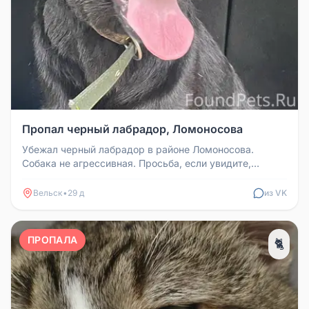
Пропал черный лабрадор, Ломоносова
Убежал черный лабрадор в районе Ломоносова.
Собака не агрессивная. Просьба, если увидите,
позвонить 89214734030.
Вельск
•
29 д
из VK
ПРОПАЛА
🐈