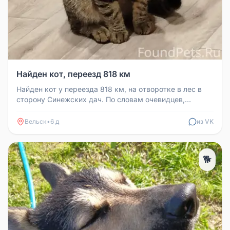
Найден кот, переезд 818 км
Найден кот у переезда 818 км, на отворотке в лес в
сторону Синежских дач. По словам очевидцев,
примерно 2 дня сидел на о...
Вельск
•
6 д
из VK
🐕