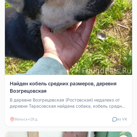
Найден кобель средних размеров, деревня
Возгрецовская
В деревне Возгрецовская (Ростовская) недалеко от
деревни Тарасовская найдена собака, кобель средних
размеров. Пока броди...
Вельск
•
28 д
из VK