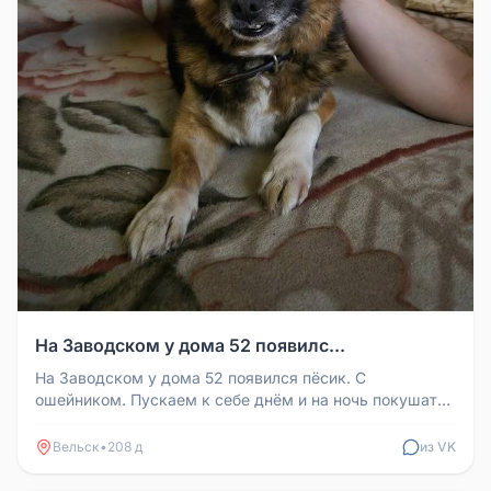
На Заводском у дома 52 появилс...
На Заводском у дома 52 появился пёсик. С
ошейником. Пускаем к себе днём и на ночь покушать,
и погреться. Пёсик ласковый,...
Вельск
•
208 д
из VK