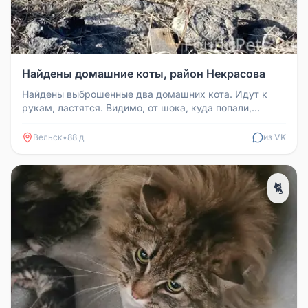
Найдены домашние коты, район Некрасова
Найдены выброшенные два домашних кота. Идут к
рукам, ластятся. Видимо, от шока, куда попали,
сидели несколько дней голод...
Вельск
•
88 д
из VK
🐈