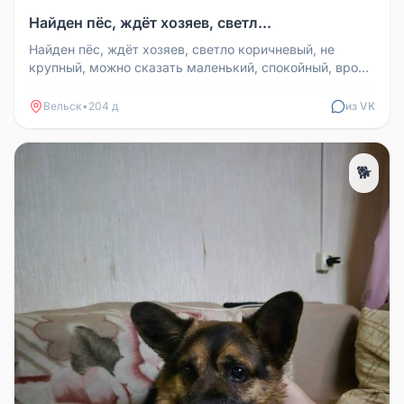
Найден пёс, ждёт хозяев, светл...
Найден пёс, ждёт хозяев, светло коричневый, не
крупный, можно сказать маленький, спокойный, вроде
домашний. Помыли, поко...
Вельск
•
204 д
из VK
🐕