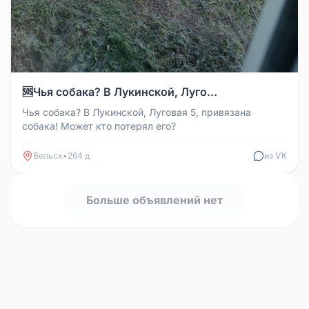
🆘Чья собака? В Лукинской, Луго...
Чья собака? В Лукинской, Луговая 5, привязана
собака! Может кто потерял его?
Вельск
•
264 д
из VK
Больше объявлений нет