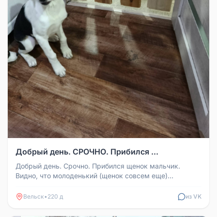
Добрый день. СРОЧНО. Прибился ...
Добрый день. Срочно. Прибился щенок мальчик.
Видно, что молоденький (щенок совсем еще)
территориально фоминская-2. У себ...
Вельск
•
220 д
из VK