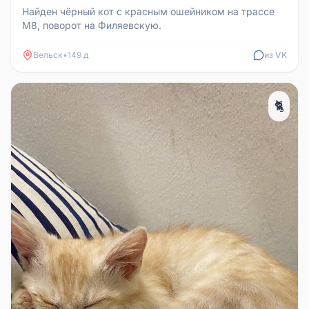
Найден чёрный кот с красным ошейником на трассе
М8, поворот на Филяевскую.
Вельск
•
149 д
из VK
🐈