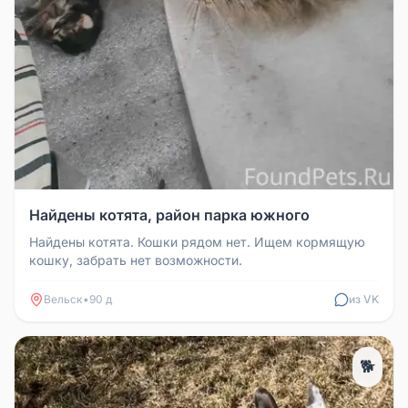
Найдены котята, район парка южного
Найдены котята. Кошки рядом нет. Ищем кормящую
кошку, забрать нет возможности.
Вельск
•
90 д
из VK
🐕