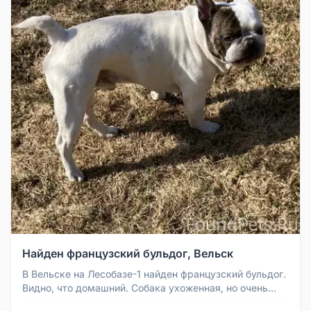
Найден французский бульдог, Вельск
В Вельске на Лесобазе-1 найден французский бульдог.
Видно, что домашний. Собака ухоженная, но очень
голодная. Сам заскак...