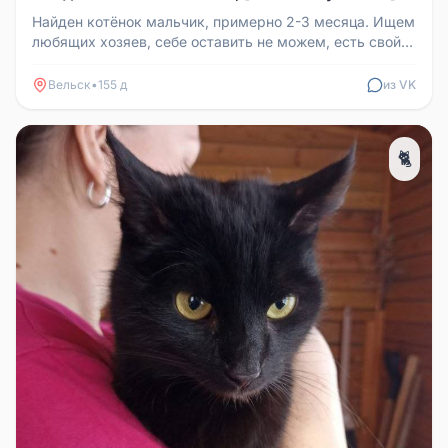
Найден котёнок мальчик, примерно 2-3 месяца. Ищем
любящих хозяев, себе оставить не можем, есть свой
кот. Куплен лоток, к...
Вельск
•
155 д
из VK
🐈