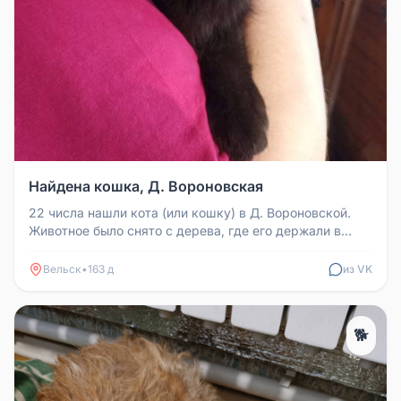
Найдена кошка, Д. Вороновская
22 числа нашли кота (или кошку) в Д. Вороновской.
Животное было снято с дерева, где его держали в
осаде собаки. Кот ласк...
Вельск
•
163 д
из VK
🐕