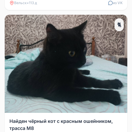
Вельск
•
113 д
из VK
🐈
Найден чёрный кот с красным ошейником,
трасса М8