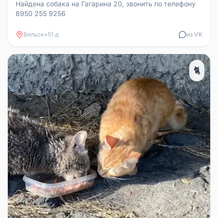
Найдена собака на Гагарина 20, звонить по телефону
8950 255 9256
Вельск
•
51 д
из VK
🐈