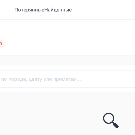
Потерянные
Найденные
0
🔍