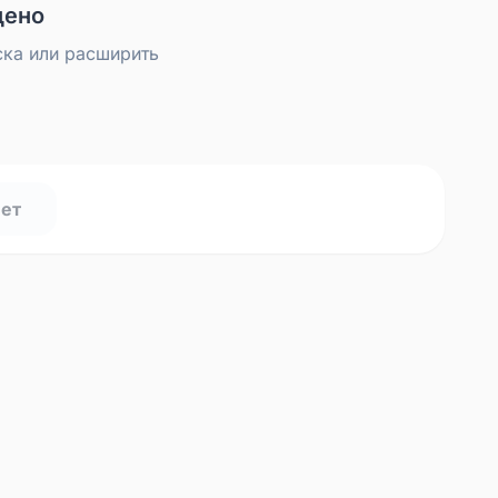
дено
ска или расширить
нет