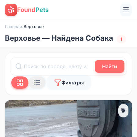
Found
Pets
Главная
›
Верховье
Верховье — Найдена Собака
1
Найти
Фильтры
🐕