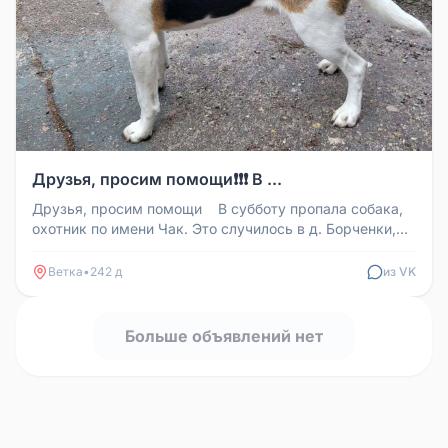
Друзья, просим помощи❗️❗️❗️ В ...
Друзья, просим помощи ️ ️ ️ В субботу пропала собака,
охотник по имени Чак. Это случилось в д. Борченки,
Ветковский рай...
Ветка
•
242 д
из VK
Больше объявлений нет