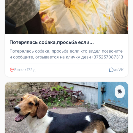
Потерялась собака,просьба если...
Потерялась собака, просьба если кто видел позвоните
и сообщите, отзывается на кличку дези+375257087313
Ветка
•
172 д
из VK
🐕