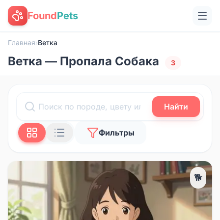
Found
Pets
Главная
›
Ветка
Ветка — Пропала Собака
3
Найти
Фильтры
🐕