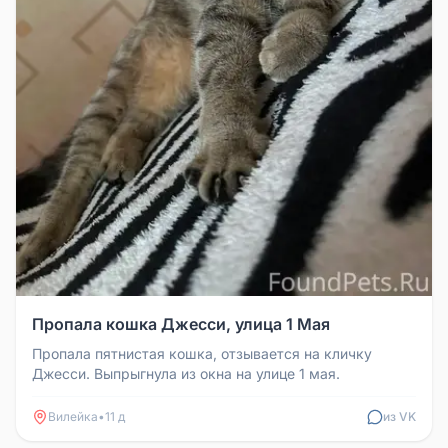
Пропала кошка Джесси, улица 1 Мая
Пропала пятнистая кошка, отзывается на кличку
Джесси. Выпрыгнула из окна на улице 1 мая.
Вилейка
•
11 д
из VK