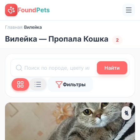
Found
Pets
Главная
›
Вилейка
Вилейка — Пропала Кошка
2
Найти
Фильтры
🐈