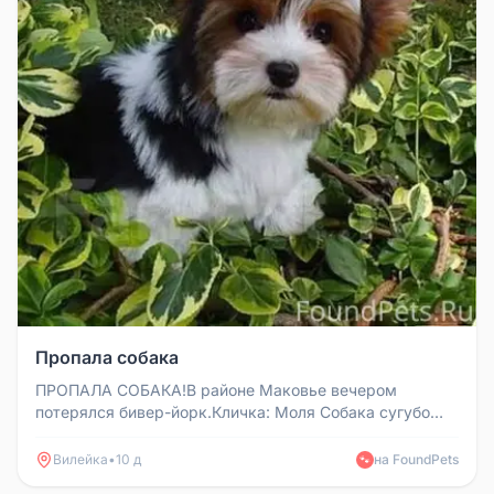
Пропала собака
ПРОПАЛА СОБАКА!В районе Маковье вечером
потерялся бивер-йорк.Кличка: Моля Собака сугубо
домашняя, постоянно живет в част...
Вилейка
•
10 д
на FoundPets
🐾