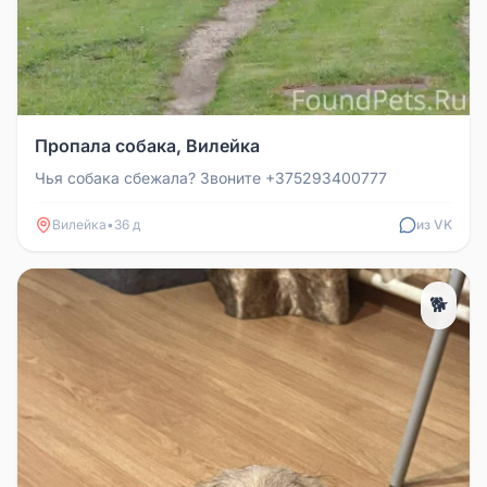
Пропала собака, Вилейка
Чья собака сбежала? Звоните +375293400777
Вилейка
•
36 д
из VK
🐕