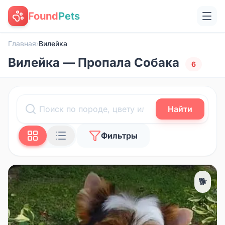
Found
Pets
Главная
›
Вилейка
Вилейка — Пропала Собака
6
Найти
Фильтры
🐕