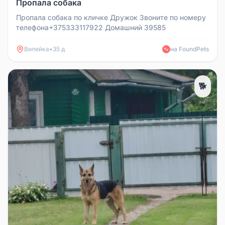
Пропала собака
Пропала собака по кличке Дружок Звоните по номеру
телефона+375333117922 Домашний 39585
Вилейка
•
35 д
на FoundPets
🐾
🐕