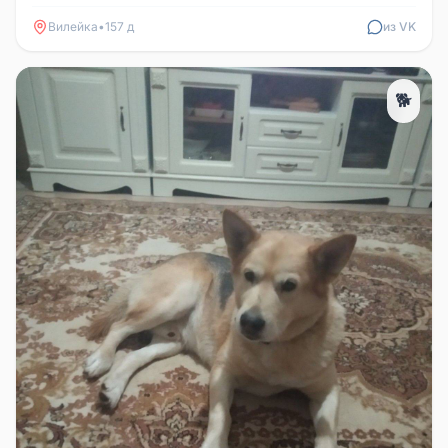
пожалуйста. Звоните ...
Вилейка
•
157 д
из VK
🐕