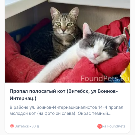
Пропал полосатый кот (Витебск, ул Воинов-
Интернац.)
В районе ул. Воинов-Интернационалистов 14-4 пропал
молодой кот (на фото он слева). Окрас темный
коричневый полосатый, гл...
Витебск
•
30 д
на FoundPets
🐾