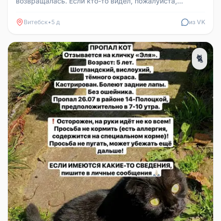
возвращалась. Если кто-то видел, пожалуйста,
сообщите. Ул. Школьная
Витебск
•
5 д
из VK
🐈