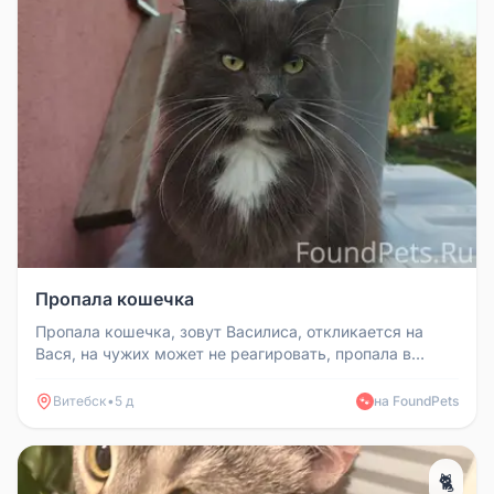
Пропала кошечка
Пропала кошечка, зовут Василиса, откликается на
Вася, на чужих может не реагировать, пропала в
районе Себяхов. Просьба в...
Витебск
•
5 д
на FoundPets
🐾
🐈