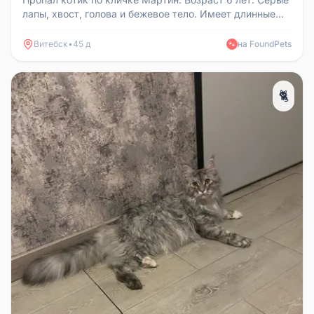
лапы, хвост, голова и бежевое тело. Имеет длинные
лапы, крупный. Есл...
Витебск
•
45 д
на FoundPets
🐾
🐈