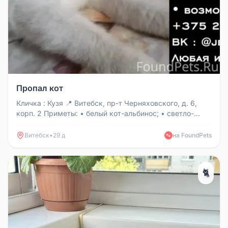
Пропал кот
Кличка : Кузя 📍 Витебск, пр-т Черняховского, д. 6,
корп. 2 Приметы: • белый кот-альбинос; • светло-
голубые косые глаза;...
Витебск
•
29 д
на FoundPets
🐾
🐈