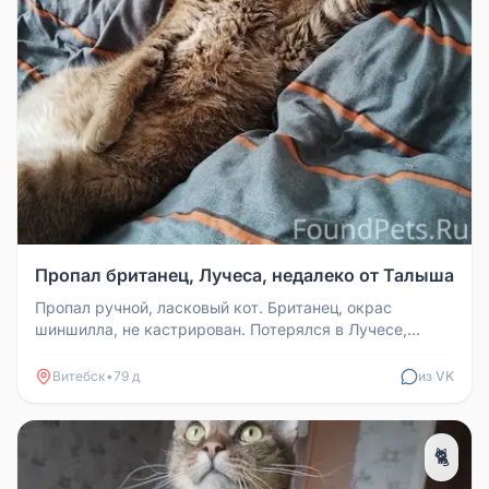
Пропал британец, Лучеса, недалеко от Талыша
Пропал ручной, ласковый кот. Британец, окрас
шиншилла, не кастрирован. Потерялся в Лучесе,
недалеко от Талыша. Если кто-...
Витебск
•
79 д
из VK
🐈