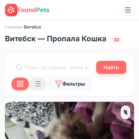
Found
Pets
Главная
›
Витебск
Витебск — Пропала Кошка
32
Найти
Фильтры
🐈