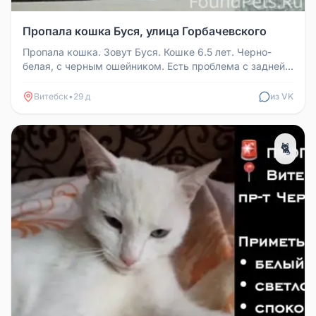
Пропала кошка Буся, улица Горбачевского
Пропала кошка. Зовут Буся. Кошке 6.5 лет. Черно-
белая, с черным ошейником. Есть проблема с задней
лапой — судороги. В по...
Витебск
•
29 д
из VK
🐈