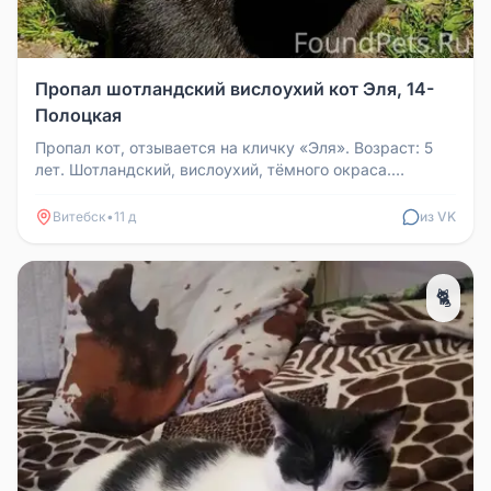
Пропал шотландский вислоухий кот Эля, 14-
Полоцкая
Пропал кот, отзывается на кличку «Эля». Возраст: 5
лет. Шотландский, вислоухий, тёмного окраса.
Кастрирован. Болеют задн...
Витебск
•
11 д
из VK
🐈