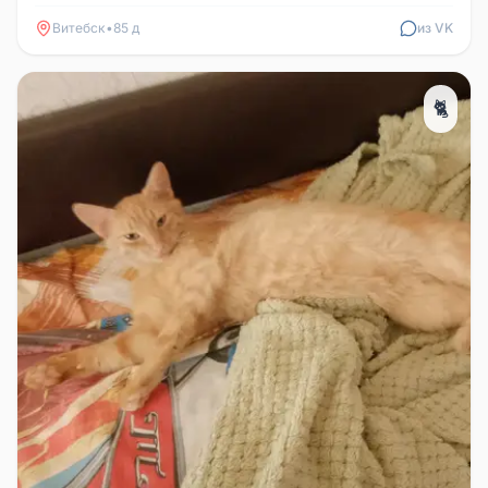
+375447312937.
Витебск
•
85 д
из VK
🐈