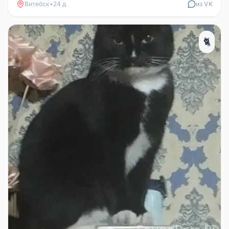
Витебск
•
24 д
из VK
🐈