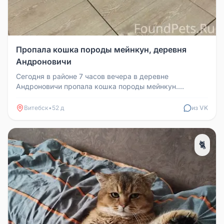
Пропала кошка породы мейнкун, деревня
Андроновичи
Сегодня в районе 7 часов вечера в деревне
Андроновичи пропала кошка породы мейнкун.
Убежала с поводком салатного цвета с...
Витебск
•
52 д
из VK
🐈