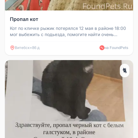
Пропал кот
Кот по кличке рыжик потерялся 12 мая в районе 18:00
мог выбежить с подьезда, помогите найти очень
добрый
Витебск
•
86 д
на FoundPets
🐾
🐈