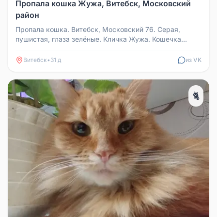
Пропала кошка Жужа, Витебск, Московский
район
Пропала кошка. Витебск, Московский 76. Серая,
пушистая, глаза зелёные. Кличка Жужа. Кошечка
очень пугливая. Если вдруг у...
Витебск
•
31 д
из VK
🐈