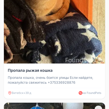
Пропала рыжая кошка
Пропала кошка, очень боится улицы Если найдете,
пожалуйста свяжитесь +375336928876
Витебск
•
39 д
на FoundPets
🐾