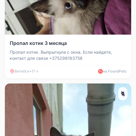
Пропал котик 3 месяца
Пропал котик. Выпрыгнула с окна. Если найдете,
контакт для связи +375298193758
Витебск
•
17 ч
на FoundPets
🐾
🐈