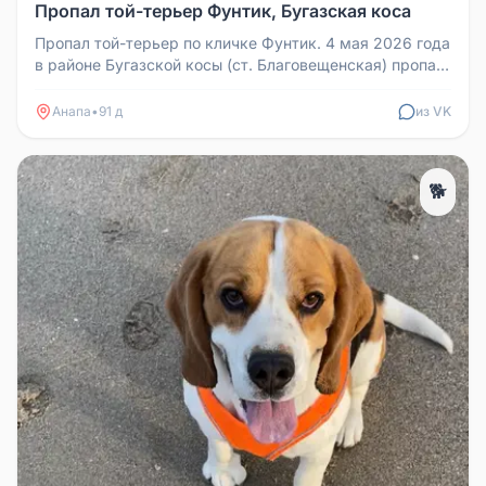
Пропал той-терьер Фунтик, Бугазская коса
Пропал той-терьер по кличке Фунтик. 4 мая 2026 года
в районе Бугазской косы (ст. Благовещенская) пропал
пёс породы той-т...
Анапа
•
91 д
из VK
🐕