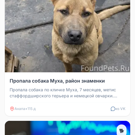
Пропала собака Муха, район знаменки
Пропала собака по кличке Муха, 7 месяцев, метис
стаффордширского терьера и немецкой овчарки.
Крупная, вес около 30 кг, о...
Анапа
•
115 д
из VK
🐕