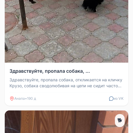
Здравствуйте, пропала собака, ...
Здравствуйте, пропала собака, откликается на кличку
Крузо, собака сводолюбивая на цепи не сидит часто
гуляет на свободе,...
Анапа
•
190 д
из VK
🐕