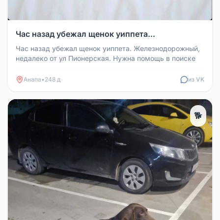
Час назад убежал щенок уиппета...
Час назад убежал щенок уиппета. Железнодорожный,
недалеко от ул Пионерская. Нужна помощь в поиске
Анапа
•
248 д
из VK
🐕