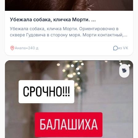
Убежала собака, кличка Морти. ...
Убежала собака, кличка Морти. Ориентировочно в
сквере Гудовича в сторону моря. Морти контактный,
нет агрессии. Любую инф...
Анапа
•
240 д
из VK
🐕