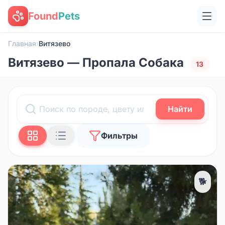
Found
Pets
Главная
›
Витязево
Витязево — Пропала Собака
13
Найти
Фильтры
🐕