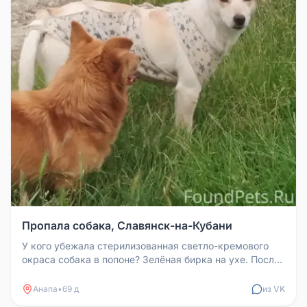
Пропала собака, Славянск-на-Кубани
У кого убежала стерилизованная светло-кремового
окраса собака в попоне? Зелёная бирка на ухе. После
течки, кобели бегают...
Анапа
•
69 д
из VK