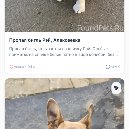
Пропал бигль Рэй, Алексеевка
Пропал бигль, отзывается на кличку Рэй. Особые
приметы: на спинке белое пятно в виде колибри, без
ошейника. Потерялся в ...
Анапа
•
104 д
из VK
🐕