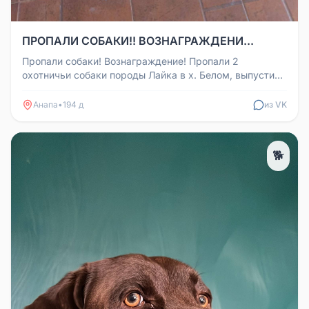
ПРОПАЛИ СОБАКИ!! ВОЗНАГРАЖДЕНИ...
Пропали собаки! Вознаграждение! Пропали 2
охотничьи собаки породы Лайка в х. Белом, выпустили
на выгул, но домой не при...
Анапа
•
194 д
из VK
🐕