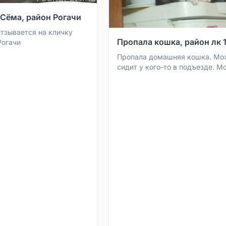
 Сёма, район Рогачи
Отзывается на кличку
Пропала кошка, район лк 
Рогачи
Пропала домашняя кошка. Мо
сидит у кого-то в подъезде. М
кто-то видел, сообщите, очень
переживаю. Кошечка в ошейн..