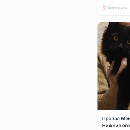
Видели в рай
Парковая 21.
Волгореченск
Пропал Мей
Нижние ог