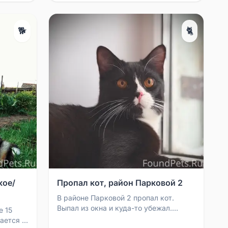
🐕
🐈
кое/
Пропал кот, район Парковой 2
В районе Парковой 2 пропал кот.
Выпал из окна и куда-то убежал.
е 15
Улицы очень боится. Телефон для
ается в