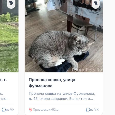
🐕
🐈
, г.
Пропала кошка, улица
Фурманова
с.
Пропала кошка на улице Фурманова,
пью.
д. 45, около заправки. Если кто-то
ськином
видел, позвоните по номеру
89605052920 или напишите...
из VK
Приволжск
•
53 д
из VK