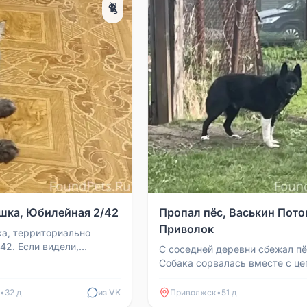
🐈
шка, Юбилейная 2/42
Пропал пёс, Васькин Поток
Приволок
а, территориально
42. Если видели,
С соседней деревни сбежал пё
 номеру 89051531055.
Собака сорвалась вместе с це
Последние следы видели в Ва
Потоке. Возможно нахо...
•
32 д
из VK
Приволжск
•
51 д