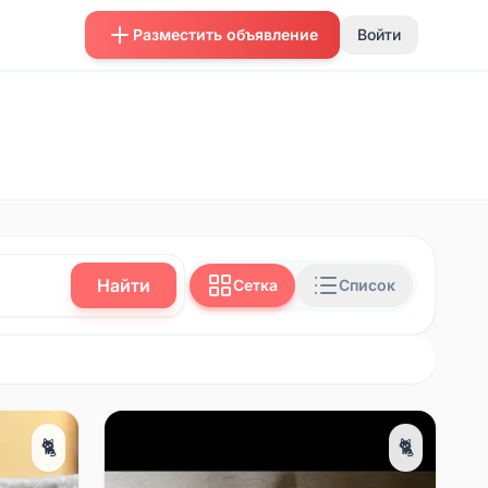
Разместить объявление
Войти
Найти
Сетка
Список
🐈
🐈