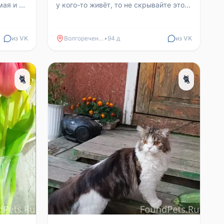
мая и не
у кого-то живёт, то не скрывайте это,
е любил.
всё равно рано или поздно вскроется.
Контакт д...
из VK
Волгореченск
•
94 д
из VK
🐈
🐈