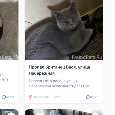
Пропал британец Вася, улица
Набережная
ень
: 8-910-
Пропал кот в районе улицы
Набережной около шестидесятых
домов, возможно бегает где-то в
огородах у третьей школы. Прода ...
из VK
Волгореченск
•
22 д
из VK