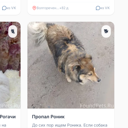
связи: 8-910-923-01-01
но,
из VK
Волгореченск
•
82 д
из VK
🐈
🐕
 Рогачи
Пропал Роник
 на
До сих пор ищем Роника. Если собака