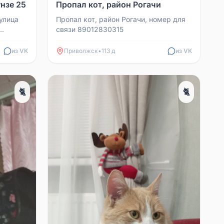
нзе 25
Пропал кот, район Рогачи
улица
Пропал кот, район Рогачи, номер для
связи 89012830315
из VK
Приволжск
•
113 д
из VK
🐈
🐈