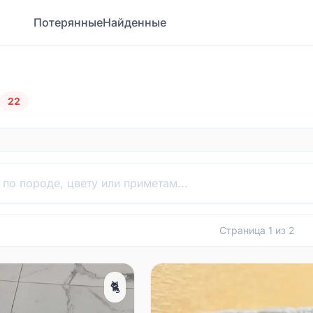
Потерянные
Найденные
22
Страница
1
из
2
🐈