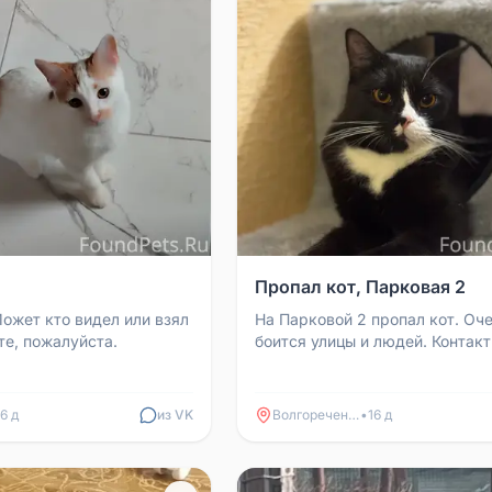
,
Пропал кот, Парковая 2
Может кто видел или взял
На Парковой 2 пропал кот. Оч
те, пожалуйста.
боится улицы и людей. Контакт
923-01-01
16 д
из VK
Волгореченск
•
16 д