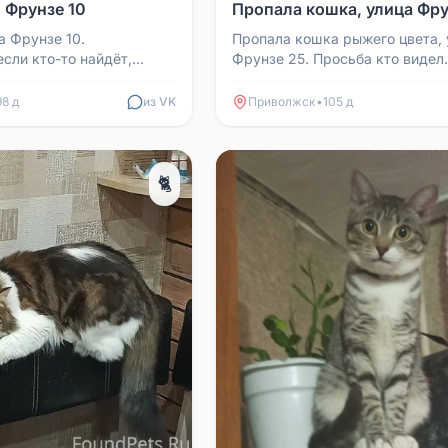
 Фрунзе 10
Пропала кошка, улица Фру
а Фрунзе 10.
Пропала кошка рыжего цвета, 
сли кто-то найдёт,
Фрунзе 25. Просьба кто видел
 номеру 89016878982.
сообщить.
98 д
из VK
Приволжск
•
105 д
🐈