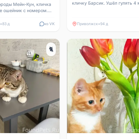
кличку Барсик. Ушёл гулять 4 
ороды Мейн-Кун, кличка
вернулся. Домашний, гулять н
е ошейник с номером.
Просьба позв...
щить, если видели или
•
83 д
из VK
Приволжск
•
94 д
🐈