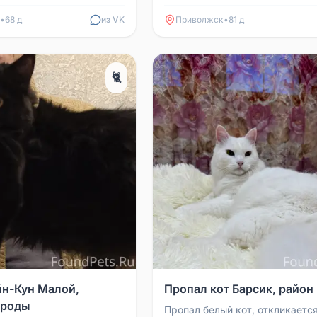
оне дома Парковая 25,
медицинской помощи. Возмож
добрался до Приволжс...
•
68 д
из VK
Приволжск
•
81 д
🐈
н-Кун Малой,
Пропал кот Барсик, район
ороды
Пропал белый кот, откликается