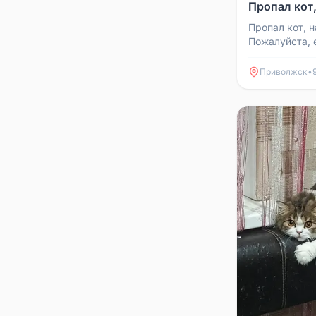
Пропал кот,
Пропал кот, н
Пожалуйста, е
позвоните по
Приволжск
•