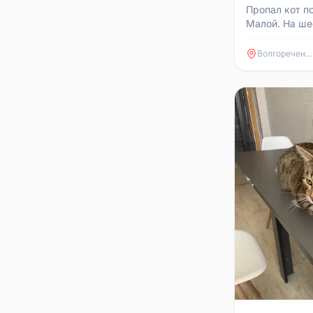
Пропал кот п
Малой. На ше
Просьба сооб
приютили.
Волгореченск