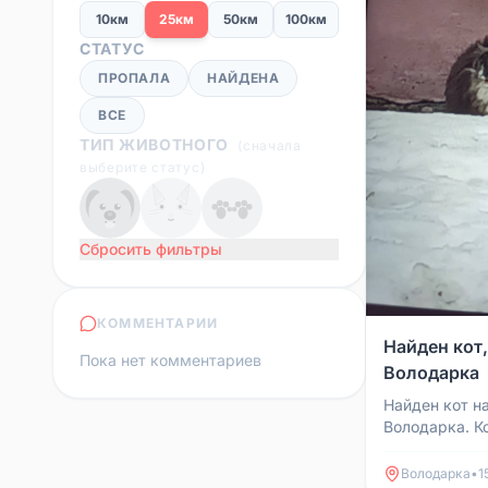
10км
25км
50км
100км
СТАТУС
ПРОПАЛА
НАЙДЕНА
ВСЕ
ТИП ЖИВОТНОГО
(
сначала
выберите статус
)
Сбросить фильтры
КОММЕНТАРИИ
Найден кот,
Пока нет комментариев
Володарка
Найден кот на
Володарка. Ко
людей, видно
то узнает свое
Володарка
•
1