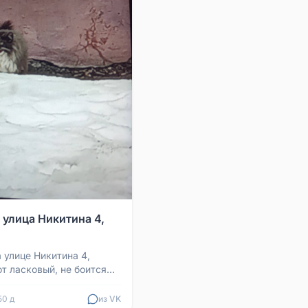
 улица Никитина 4,
 улице Никитина 4,
т ласковый, не боится
 что домашний. Если кто-
го ...
50 д
из VK