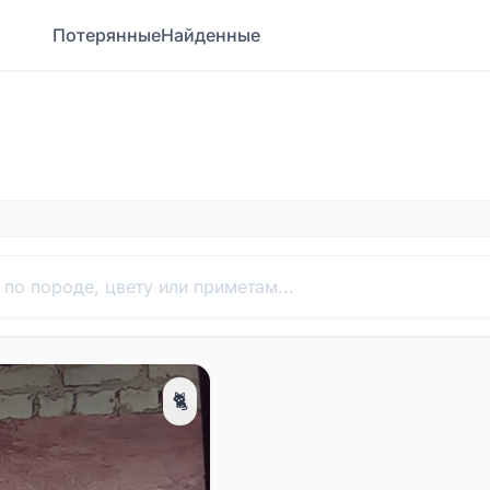
Потерянные
Найденные
🐈