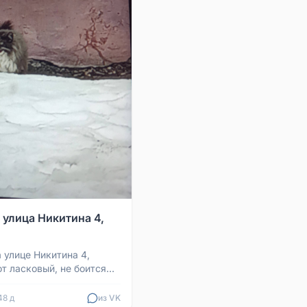
 улица Никитина 4,
 улице Никитина 4,
т ласковый, не боится
 что домашний. Если кто-
го ...
48 д
из VK