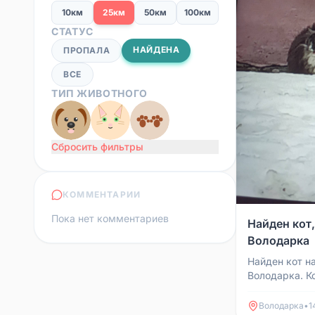
10км
25км
50км
100км
СТАТУС
НАЙДЕНА
ПРОПАЛА
ВСЕ
ТИП ЖИВОТНОГО
Сбросить фильтры
КОММЕНТАРИИ
Пока нет комментариев
Найден кот,
Володарка
Найден кот на
Володарка. Ко
людей, видно
то узнает свое
Володарка
•
1