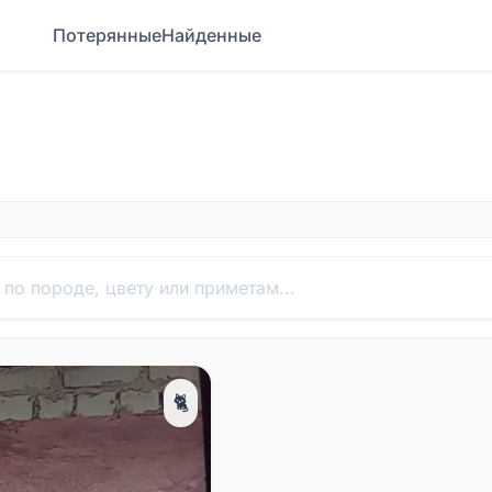
Потерянные
Найденные
🐈