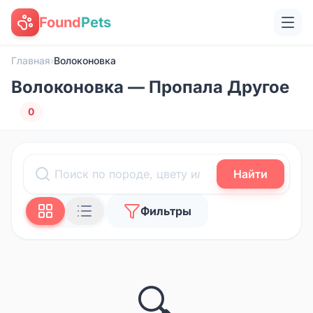
Found
Pets
Главная
›
Волоконовка
Волоконовка — Пропала Другое
0
Найти
Фильтры
🔍