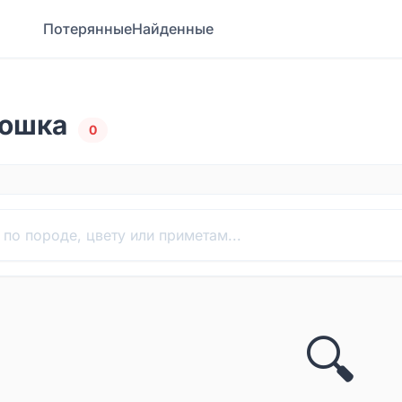
Потерянные
Найденные
Кошка
0
🔍