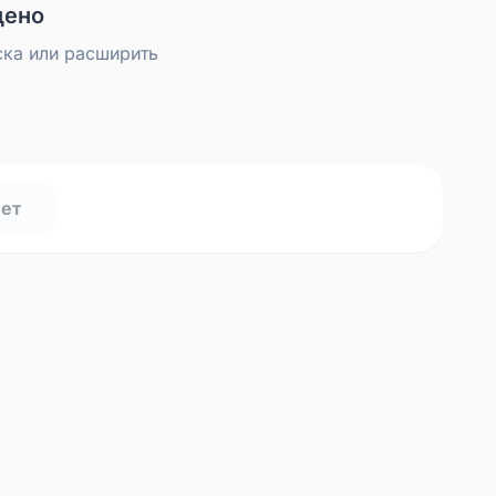
дено
ска или расширить
нет