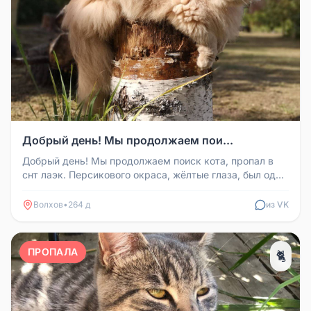
Добрый день! Мы продолжаем пои...
Добрый день! Мы продолжаем поиск кота, пропал в
снт лаэк. Персикового окраса, жёлтые глаза, был одет
жёлтый ошейник. ...
Волхов
•
264 д
из VK
ПРОПАЛА
🐈