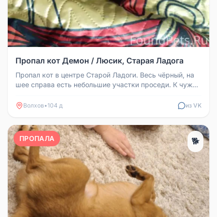
Пропал кот Демон / Люсик, Старая Ладога
Пропал кот в центре Старой Ладоги. Весь чёрный, на
шее справа есть небольшие участки проседи. К чужим
не подходит. Откли...
Волхов
•
104 д
из VK
ПРОПАЛА
🐕