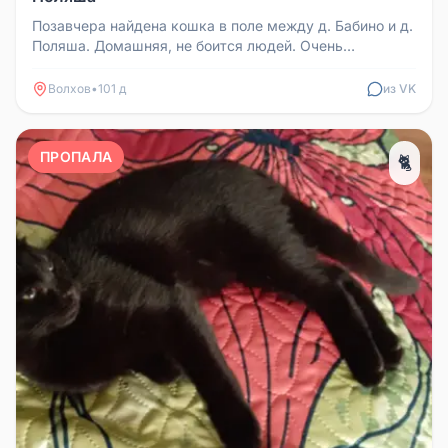
Позавчера найдена кошка в поле между д. Бабино и д.
Поляша. Домашняя, не боится людей. Очень
замёрзшая и голодная. Надее...
Волхов
•
101 д
из VK
ПРОПАЛА
🐈