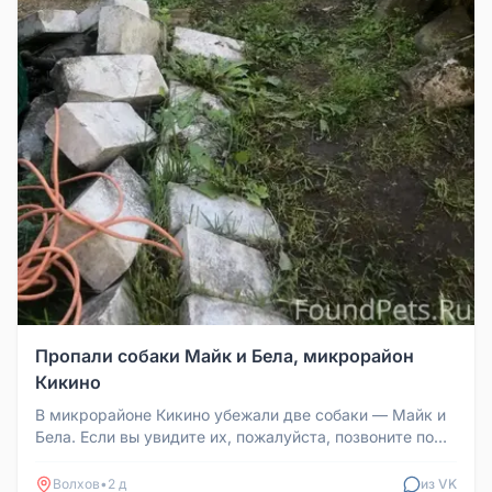
Пропали собаки Майк и Бела, микрорайон
Кикино
В микрорайоне Кикино убежали две собаки — Майк и
Бела. Если вы увидите их, пожалуйста, позвоните по
телефону: 8952275705...
Волхов
•
2 д
из VK