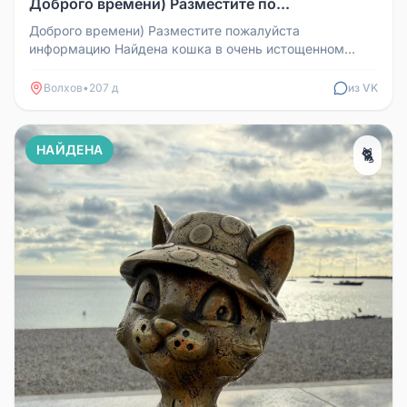
Доброго времени) Разместите по...
Доброго времени) Разместите пожалуйста
информацию Найдена кошка в очень истощенном
состоянии - кожа и кости, очень слаба...
Волхов
•
207 д
из VK
НАЙДЕНА
🐈