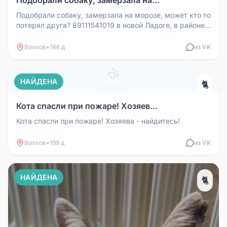
Подобрали собаку, замерзала на морозе, может кто то
потерял друга? 89111541019 в новой Ладоге, в районе
крениц, с ошейни...
Волхов
•
184 д
из VK
НАЙДЕНА
🐈
КОШКА
Кота спасли при пожаре! Хозяев...
Кота спасли при пожаре! Хозяева - найдитесь!
Волхов
•
199 д
из VK
НАЙДЕНА
🐈