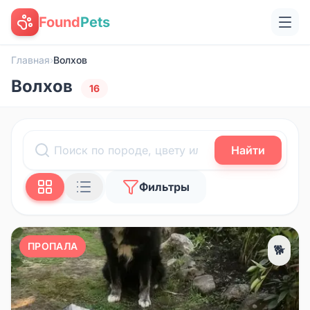
Found
Pets
Главная
›
Волхов
Волхов
16
Найти
Фильтры
ПРОПАЛА
🐕