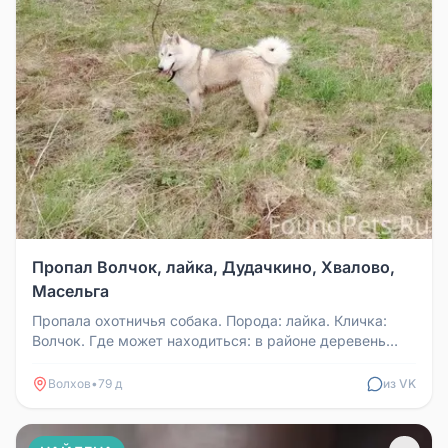
Пропал Волчок, лайка, Дудачкино, Хвалово,
Масельга
Пропала охотничья собака. Порода: лайка. Кличка:
Волчок. Где может находиться: в районе деревень
Дудачкино, Хвалово, Мас...
Волхов
•
79 д
из VK