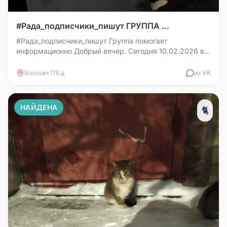
#Рада_подписчики_пишут ГРУППА ...
#Рада_подписчики_пишут Группа помогает
информационно Добрый вечер. Сегодня 10.02.2026 в
21 час возле Канатного парка (Р...
Волхов
•
176 д
из VK
НАЙДЕНА
🐈