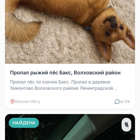
Пропал рыжий пёс Бакс, Волховский район
Пропал пёс по кличке Бакс. Пропал в деревне
Хамонтово Волховского района Ленинградской
области. Предположительно может н...
Волхов
•
156 д
из VK
НАЙДЕНА
🐈