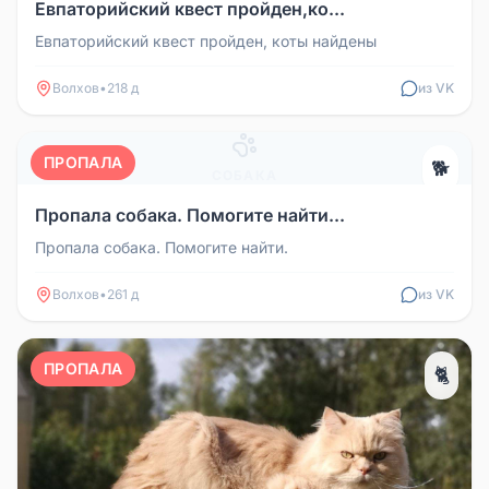
Евпаторийский квест пройден,ко...
Евпаторийский квест пройден, коты найдены
Волхов
•
218 д
из VK
ПРОПАЛА
🐕
СОБАКА
Пропала собака. Помогите найти...
Пропала собака. Помогите найти.
Волхов
•
261 д
из VK
ПРОПАЛА
🐈