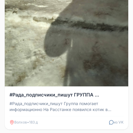
#Рада_подписчики_пишут ГРУППА ...
#Рада_подписчики_пишут Группа помогает
информационно На Расстанке появился котик в
ошейнике, еще довольно упитанный, но...
Волхов
•
183 д
из VK