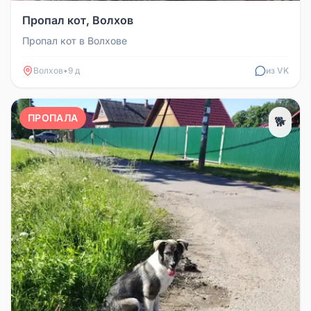
Пропал кот, Волхов
Пропал кот в Волхове
Волхов
•
9 д
из VK
ПРОПАЛА
🐕