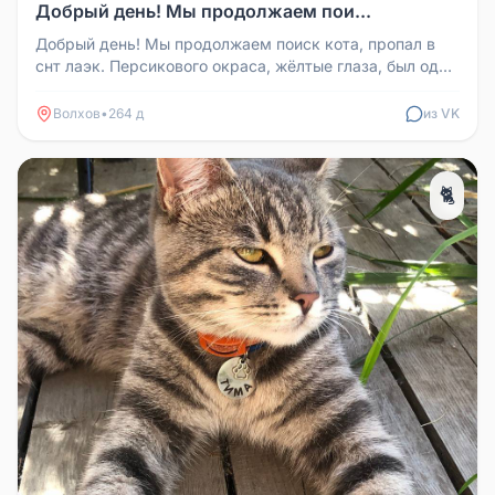
Добрый день! Мы продолжаем пои...
Добрый день! Мы продолжаем поиск кота, пропал в
снт лаэк. Персикового окраса, жёлтые глаза, был одет
жёлтый ошейник. ...
Волхов
•
264 д
из VK
🐈