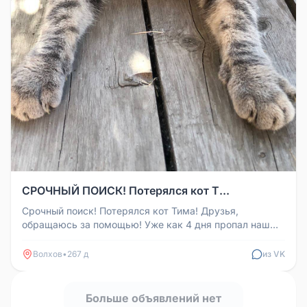
СРОЧНЫЙ ПОИСК! Потерялся кот Т...
Срочный поиск! Потерялся кот Тима! Друзья,
обращаюсь за помощью! Уже как 4 дня пропал наш
любимый котик Тима. Описание...
Волхов
•
267 д
из VK
Больше объявлений нет