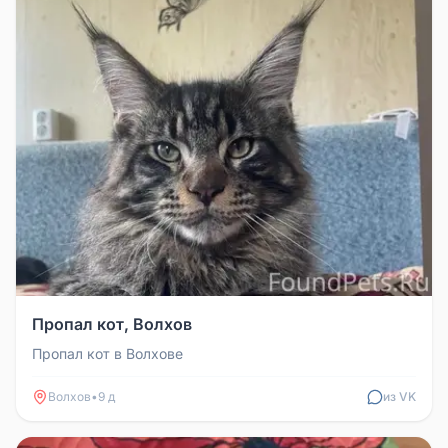
Пропал кот, Волхов
Пропал кот в Волхове
Волхов
•
9 д
из VK