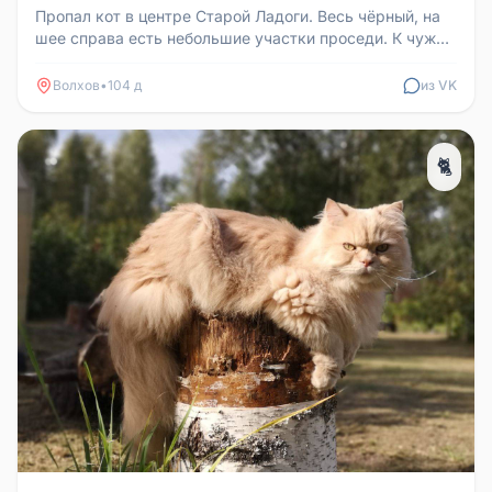
Пропал кот в центре Старой Ладоги. Весь чёрный, на
шее справа есть небольшие участки проседи. К чужим
не подходит. Откли...
Волхов
•
104 д
из VK
🐈