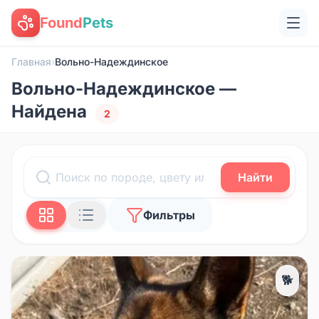
Found
Pets
Главная
›
Вольно-Надеждинское
Вольно-Надеждинское —
Найдена
2
Найти
Фильтры
🐕