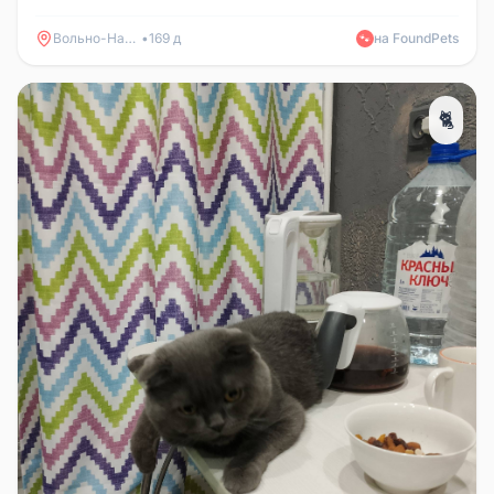
Люди подкармливают ...
Вольно-Надеждинское
•
169 д
на FoundPets
🐾
🐈