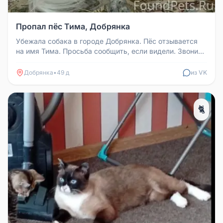
Пропал пёс Тима, Добрянка
Убежала собака в городе Добрянка. Пёс отзывается
на имя Тима. Просьба сообщить, если видели. Звонить
по телефонам: 8 919...
Добрянка
•
49 д
из VK
🐈