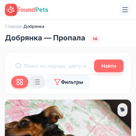
Found
Pets
Главная
›
Добрянка
Добрянка — Пропала
14
Найти
Фильтры
🐕