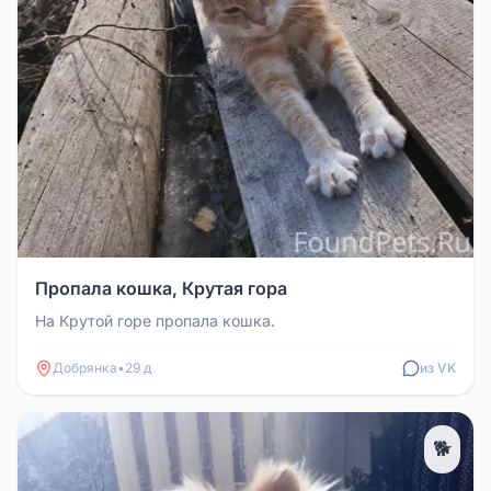
Пропала кошка, Крутая гора
На Крутой горе пропала кошка.
Добрянка
•
29 д
из VK
🐕