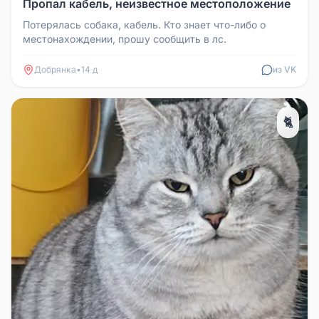
Пропал кабель, неизвестное местоположение
Потерялась собака, кабель. Кто знает что-либо о
местонахождении, прошу сообщить в лс.
Добрянка
•
14 д
из VK
🐈