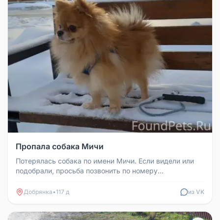
Пропала собака Мичи
Потерялась собака по имени Мичи. Если видели или
подобрали, просьба позвонить по номеру
89504546900.
Добрянка
•
117 д
из VK