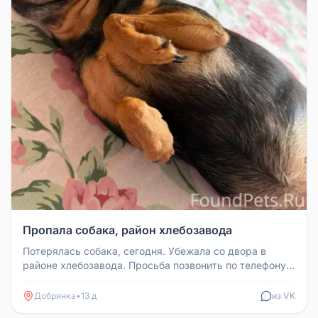
Пропала собака, район хлебозавода
Потерялась собака, сегодня. Убежала со двора в
районе хлебозавода. Просьба позвонить по телефону
89197193564. Собака не ...
Добрянка
•
13 д
из VK