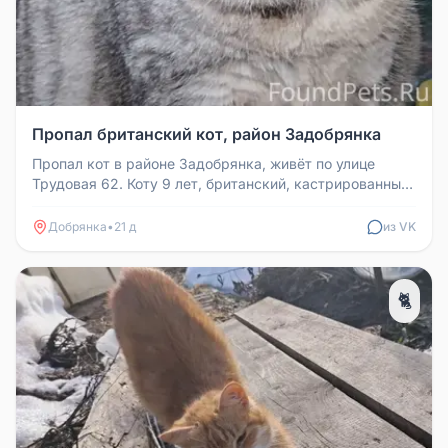
Пропал британский кот, район Задобрянка
Пропал кот в районе Задобрянка, живёт по улице
Трудовая 62. Коту 9 лет, британский, кастрированный.
Просьба, кто видел, ...
Добрянка
•
21 д
из VK
🐈