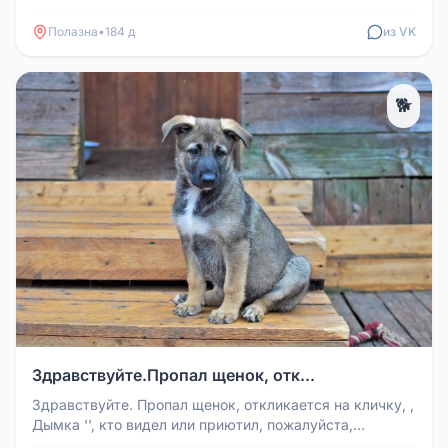
Пятёрочки и чижика ￼￼
Полазна
•
184 д
из VK
🐕
Здравствуйте.Пропал щенок, отк...
Здравствуйте. Пропал щенок, откликается на кличку, ,
Дымка '', кто видел или приютил, пожалуйста,
сообщите 89504475835, ...