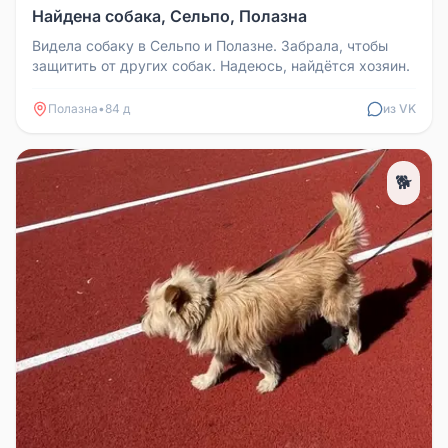
Найдена собака, Сельпо, Полазна
Видела собаку в Сельпо и Полазне. Забрала, чтобы
защитить от других собак. Надеюсь, найдётся хозяин.
Полазна
•
84 д
из VK
🐕