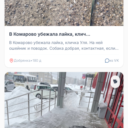
В Комарово убежала лайка, клич...
В Комарово убежала лайка, кличка Уля. На ней
ошейник и поводок. Собака добрая, контактная, если
увидите, придержите пожа...
Добрянка
•
180 д
из VK
🐕