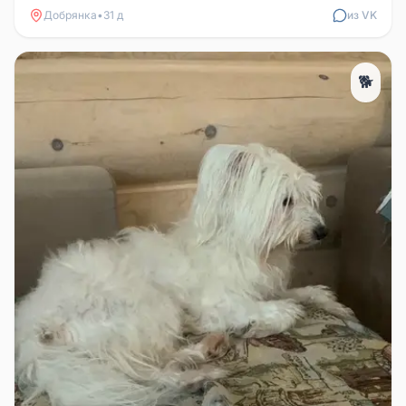
Добрянка
•
31 д
из VK
🐕