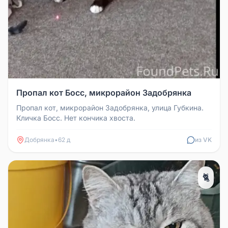
Пропал кот Босс, микрорайон Задобрянка
Пропал кот, микрорайон Задобрянка, улица Губкина.
Кличка Босс. Нет кончика хвоста.
Добрянка
•
62 д
из VK
🐈