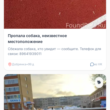
Пропала собака, неизвестное
местоположение
Сбежала собака, кто увидит — сообщите. Телефон для
связи: 89641939011
Добрянка
•
99 д
из VK
🐕