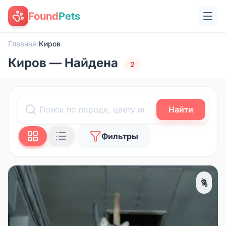
Found
Pets
Главная
›
Киров
Киров — Найдена
2
Найти
Фильтры
🐈