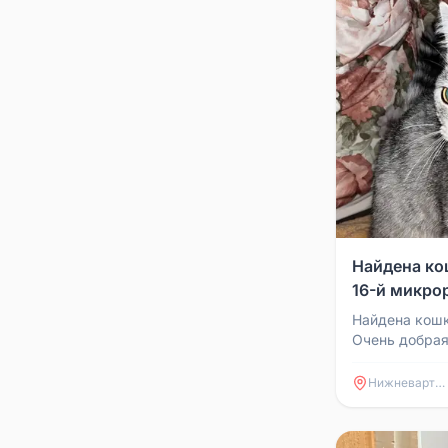
Найдена ко
16-й микро
Найдена кошк
Очень добрая
— ходит в ло
новый дом.
Нижневартовск