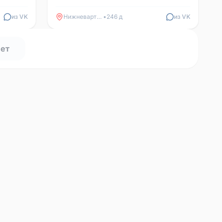
ласковый, любит поглаживания и
сидеть на ручках. Ест все. Нек...
из VK
Нижневартовск
•
246 д
из VK
нет