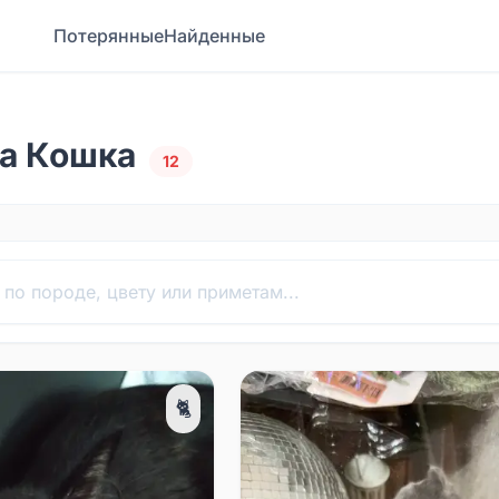
Потерянные
Найденные
а Кошка
12
🐈