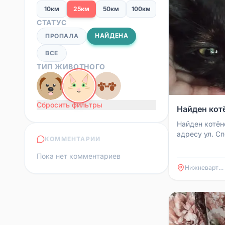
10км
25км
50км
100км
СТАТУС
НАЙДЕНА
ПРОПАЛА
ВСЕ
ТИП ЖИВОТНОГО
Сбросить фильтры
Найден кот
Найден котён
адресу ул. Сп
КОММЕНТАРИИ
Переломов и 
кровотечений 
Пока нет комментариев
Нижневартовск