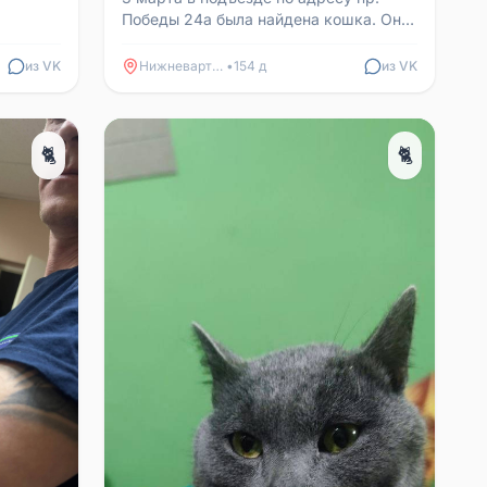
Победы 24а была найдена кошка. Она
очень ласковая, ручная, явно
домашняя. Ухоженная и у...
из VK
Нижневартовск
•
154 д
из VK
🐈
🐈