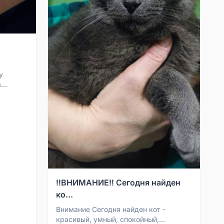
у
в
 кот
‼️ВНИМАНИЕ‼️ Сегодня найден
ко...
Внимание Сегодня найден кот -
красивый, умный, спокойный,