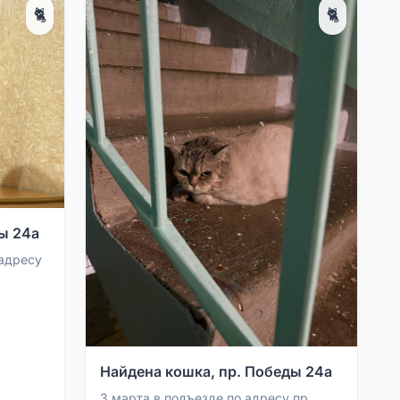
🐈
🐈
ы 24а
 адресу
няя.
Найдена кошка, пр. Победы 24а
3 марта в подъезде по адресу пр.