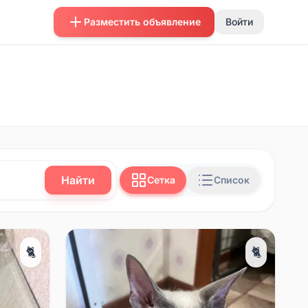
Разместить объявление
Войти
Найти
Сетка
Список
🐈
🐈