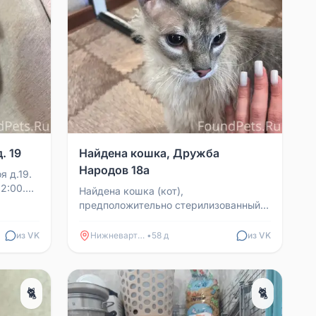
. 19
Найдена кошка, Дружба
Народов 18а
я д.19.
2:00.
Найдена кошка (кот),
.
предположительно стерилизованный.
Чистая, ухоженная, ласковая.
Приучена к лотку, очень тактильная. ...
из VK
Нижневартовск
•
58 д
из VK
🐈
🐈