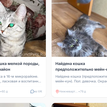
шка мелкой породы,
Найдена кошка
район
предположительно мейн-
Нижневартовск
а в 16-м микрорайоне.
Найдена кошка (предположите
, ласковая и воспитанная
мейн-кун). Пол: девочка. Окра
ток. Ищем хозяина или
трёхцветная-черепашка. Особ
очень истощённая, по...
•
60 д
из VK
Нижневартовск
•
79 д