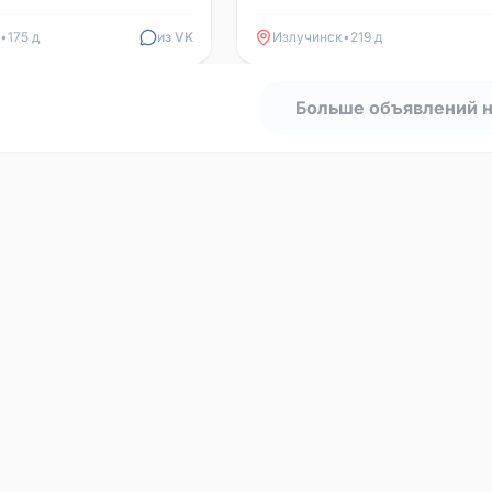
•
175 д
из VK
Излучинск
•
219 д
Больше объявлений 