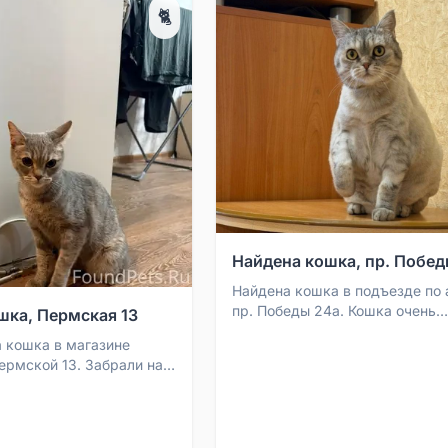
🐈
Найдена кошка, пр. Побед
Найдена кошка в подъезде по
пр. Победы 24а. Кошка очень
шка, Пермская 13
ласковая, ручная, явно домаш
а кошка в магазине
Ухоженная и упитанная, н...
ермской 13. Забрали на
ищем хозяев.