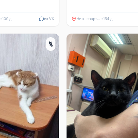
•
109 д
из VK
Нижневартовск
•
154 д
🐈