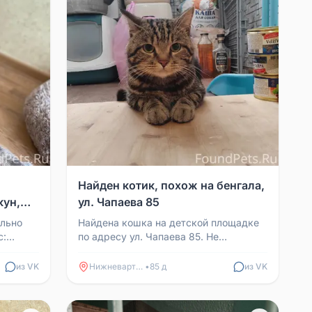
Найден котик, похож на бенгала,
кун,
ул. Чапаева 85
льно
Найдена кошка на детской площадке
с:
по адресу ул. Чапаева 85. Не
енности:
кастрирован, окрас похож на бенгала.
Видно, что домашний,...
из VK
Нижневартовск
•
85 д
из VK