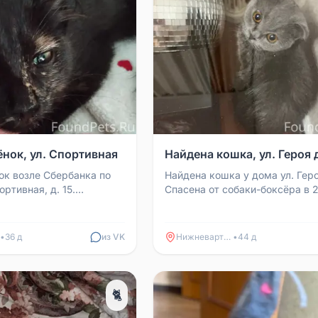
ёнок, ул. Спортивная
Найдена кошка, ул. Героя д
ок возле Сбербанка по
Найдена кошка у дома ул. Геро
ортивная, д. 15.
Спасена от собаки-боксёра в 2
внутренних
Неизвестно, кот это или кошка
нет, пол женский. Те...
•
36 д
из VK
Нижневартовск
•
44 д
🐈