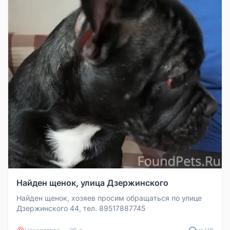
Найден щенок, улица Дзержинского
Найден щенок, хозяев просим обращаться по улице
Дзержинского 44, тел. 89517887745