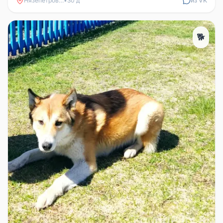
Нязепетровск
•
30 д
из VK
🐕