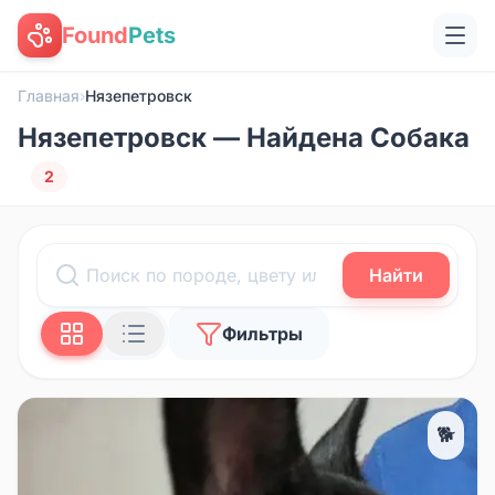
Found
Pets
Главная
›
Нязепетровск
Нязепетровск — Найдена Собака
2
Найти
Фильтры
🐕