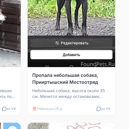
Пропала небольшая собака,
Прииртышский Мостоотряд
девших
Небольшая собака, высота около 35
ить по
см. Мечется между остановками
Прииртышский Мостоотряд и дом
отдыха, находится там боле...
из VK
Тобольск
•
25 д
из VK