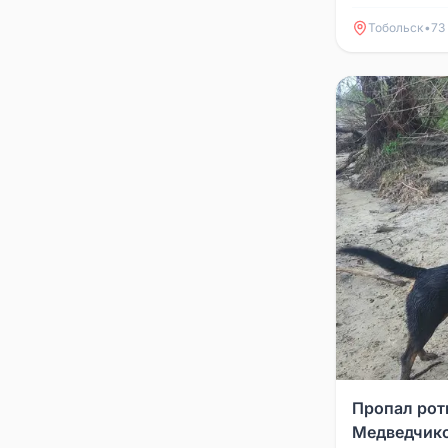
лет. Если кто
пожалуйста, н
Тобольск
•
73
Пропал рот
Медведчик