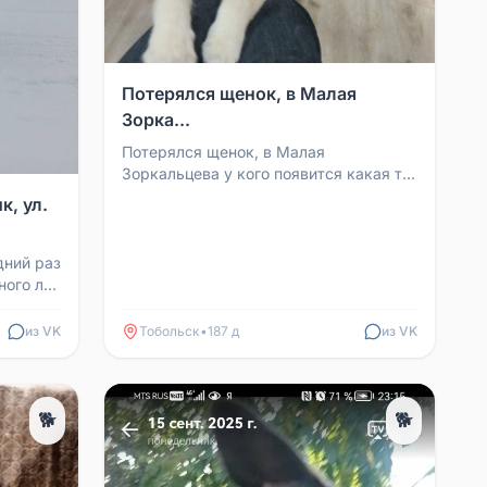
Потерялся щенок, в Малая
Зорка...
Потерялся щенок, в Малая
Зоркальцева у кого появится какая то
информация, напишите в личку.
, ул.
Придержите, сразу приедем за...
дний раз
ного лет
ечная
из VK
Тобольск
•
187 д
из VK
🐕
🐕