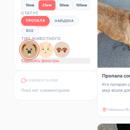
10км
25км
50км
100км
СТАТУС
ПРОПАЛА
НАЙДЕНА
ВСЕ
ТИП ЖИВОТНОГО
Сбросить фильтры
Пропала соб
КОММЕНТАРИИ
Кто потерял с
Пока нет комментариев
мкр возле до
Тобольск
•
19 