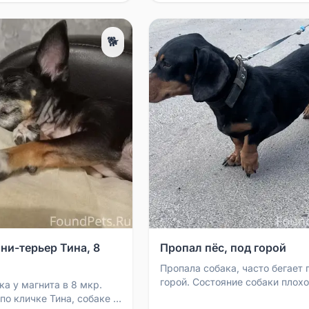
🐕
ни-терьер Тина, 8
Пропал пёс, под горой
Пропала собака, часто бегает 
горой. Состояние собаки плохо
ка у магнита в 8 мкр.
торчат рёбра. Если увидите, н
о кличке Тина, собаке 11