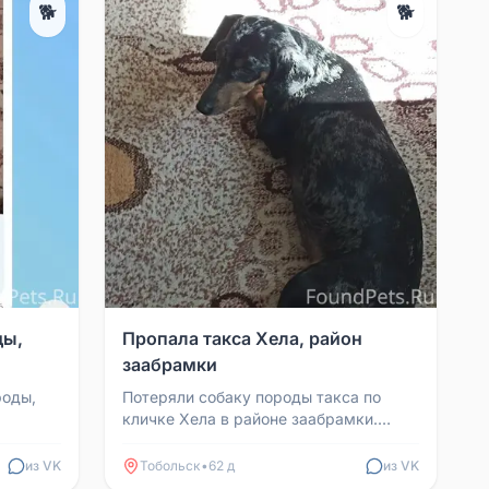
🐕
🐕
ды,
Пропала такса Хела, район
заабрамки
роды,
Потеряли собаку породы такса по
кличке Хела в районе заабрамки.
 города,
Утром убежала и больше не видели,
слышали лай, но потом ...
из VK
Тобольск
•
62 д
из VK