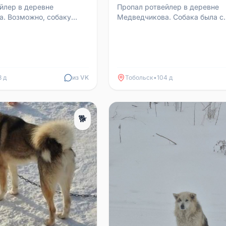
йлер в деревне
Пропал ротвейлер в деревне
. Возможно, собаку
Медведчикова. Собака была с
твязали с ошейника.
ошейником. Просьба, кто виде
видел или знает к...
знает какую-нибудь информаци
3 д
из VK
Тобольск
•
104 д
🐕