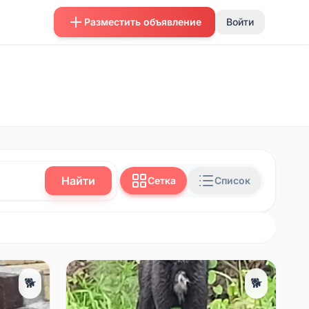
Разместить объявление
Войти
Найти
Сетка
Список
🐕
🐕