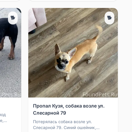
🐕
🐕
Пропал Кузя, собака возле ул.
Слесарной 79
под
е,
Потерялась собака возле ул.
апишите,
Слесарной 79. Синий ошейник,