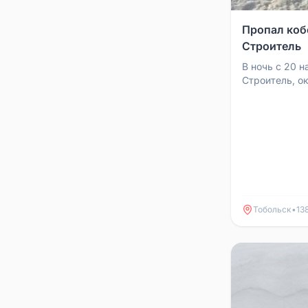
Пропал коб
Строитель
В ночь с 20 н
Строитель, о
кобель, лайка
6, 7, 3б мкрн.
Тобольск
•
13