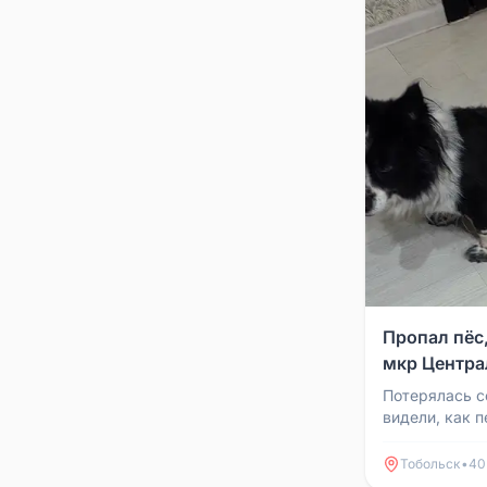
Пропал пёс,
мкр Центр
Потерялась с
видели, как 
Центральный,
Защитино. Сле
Тобольск
•
40