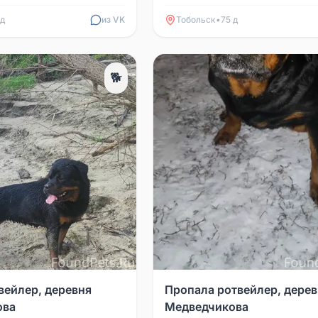
заберём в добрые ...
-то видел или нашёл,
а...
 д
из VK
Тобольск
•
75 д
🐕
вейлер, деревня
Пропала ротвейлер, дерев
ова
Медведчикова