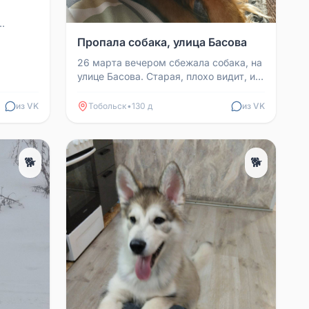
л или
Пропала собака, улица Басова
ю, ...
26 марта вечером сбежала собака, на
улице Басова. Старая, плохо видит, и
слышит.
из VK
Тобольск
•
130 д
из VK
🐕
🐕