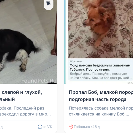
🐕
 слепой и глухой,
Пропал Боб, мелкой поро
альный
подгорная часть города
обака. Последний раз
Потерялась собака мелкой по
переходил дорогу в мкр
откликается на кличку Боб.
 шёл в сторону
Потерялась в подгорной части
пой и глухой...
но может находиться где...
 д
из VK
Тобольск
•
48 д