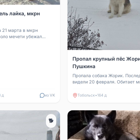
ель лайка, мкрн
а 21 марта в мкрн
коло мечети убежал
. 21 марта его видели в
 Пёс ко...
Пропал крупный пёс Жорик
Пушкина
Пропала собака Жорик. После
видели 20 февраля. Обитает м
подгорой, по ул. Пушкина (кон
единички). П...
8 д
из VK
Тобольск
•
164 д
🐕