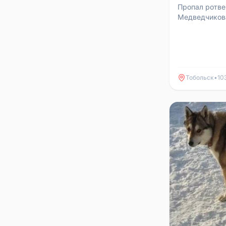
Пропал ротве
Медведчикова
специально о
Просьба, кто 
Тобольск
•
10