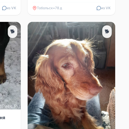
откликается на имя Кузя.
Вознаграждение за нахождение. +7
из VK
Тобольск
•
78 д
из VK
999 5...
🐕
🐕
ня