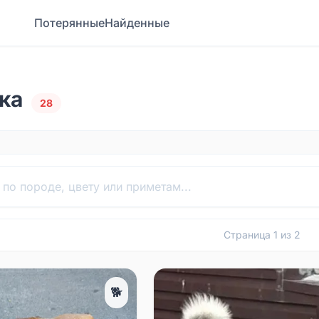
Потерянные
Найденные
ка
28
Страница
1
из
2
🐕