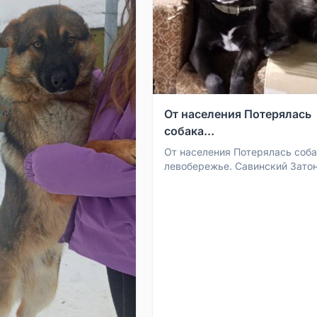
От населения Потерялась
собака...
От населения Потерялась соба
левобережье. Савинский Зато
тел. 89199304229