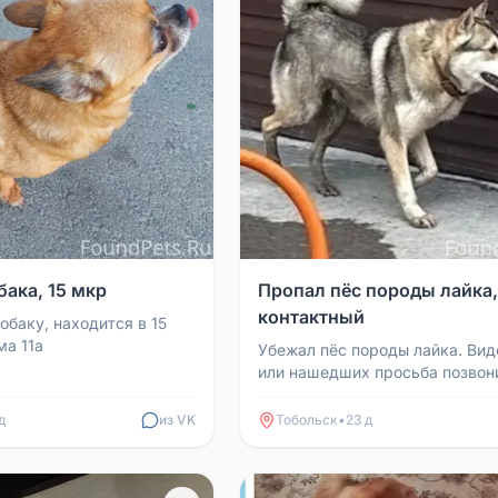
ака, 15 мкр
Пропал пёс породы лайка,
контактный
обаку, находится в 15
ма 11а
Убежал пёс породы лайка. Ви
или нашедших просьба позвон
номеру 89829301681 или
89829201118. Пёс контактный.
д
из VK
Тобольск
•
23 д