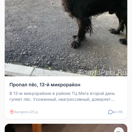
Пропал пёс, 13-й микрорайон
В 13-м микрорайоне в районе ТЦ Мега второй день
гуляет пёс. Ухоженный, неагрессивный, доверяет
людям, когда зовёшь кушат...
Ангарск
•
25 д
из VK