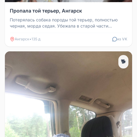
Пропала той терьер, Ангарск
Потерялась собака породы той терьер, полностью
черная, морда седая. Убежала в старой части
Ангарска. Телефон для связи: ...
Ангарск
•
135 д
из VK
🐕