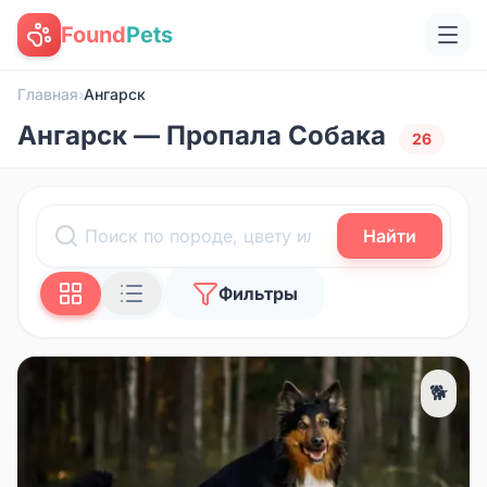
Found
Pets
Главная
›
Ангарск
Ангарск — Пропала Собака
26
Найти
Фильтры
🐕