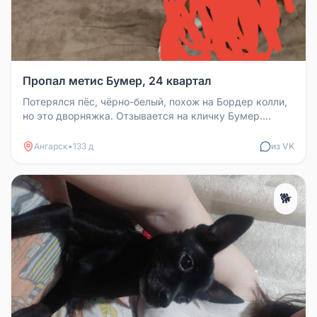
Пропал метис Бумер, 24 квартал
Потерялся пёс, чёрно-белый, похож на Бордер колли,
но это дворняжка. Отзывается на кличку Бумер.
Потерялся примерно сего...
Ангарск
•
133 д
из VK
🐕