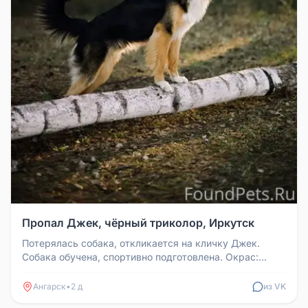
Пропал Джек, чёрный триколор, Иркутск
Потерялась собака, откликается на кличку Джек.
Собака обучена, спортивно подготовлена. Окрас:
чёрный триколор. На собаке...
Ангарск
•
2 д
из VK