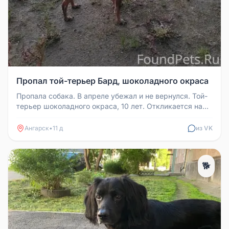
Пропал той-терьер Бард, шоколадного окраса
Пропала собака. В апреле убежал и не вернулся. Той-
терьер шоколадного окраса, 10 лет. Откликается на
имя Бард, Бардик.
Ангарск
•
11 д
из VK
🐕