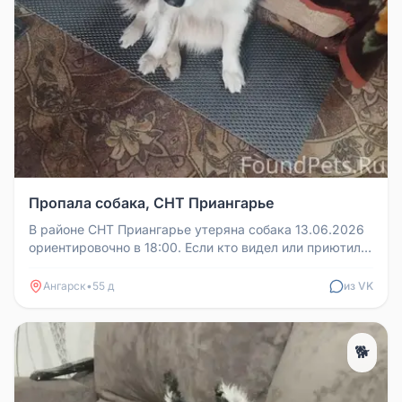
Пропала собака, СНТ Приангарье
В районе СНТ Приангарье утеряна собака 13.06.2026
ориентировочно в 18:00. Если кто видел или приютил,
сообщите по телефо...
Ангарск
•
55 д
из VK
🐕