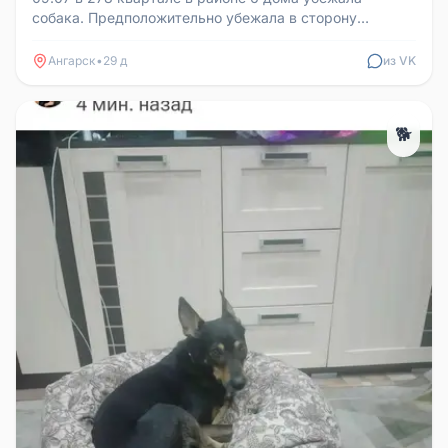
собака. Предположительно убежала в сторону
онкологии. Откликается на кличку...
Ангарск
•
29 д
из VK
🐕