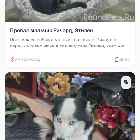
Пропал мальчик Ричард, Этилен
Потерялась собака, мальчик по кличке Ричард в
первых числах июня в садоводстве Этилен, которое
находится возле реки Анга...
Ангарск
•
36 д
из VK
🐕