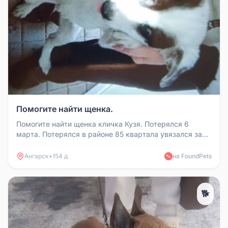
Помогите найти щенка.
Помогите найти щенка кличка Кузя. Потерялся 6
марта. Потерялся в районе 85 квартала увязался за
собакой. Ему 3 месяца. П...
Ангарск
•
154 д
на FoundPets
🐾
🐕