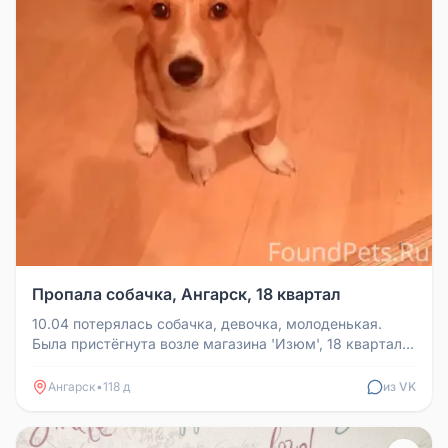
Пропала собачка, Ангарск, 18 квартал
10.04 потерялась собачка, девочка, молоденькая.
Была пристёгнута возле магазина 'Изюм', 18 квартал,
её кто-то отвязал и ...
Ангарск
•
118 д
из VK