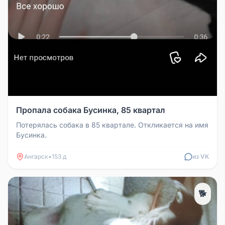
Пропала собака Бусинка, 85 квартал
Потерялась собака в 85 квартале. Откликается на имя
Бусинка.
Ангарск
•
153 д
из VK
🐕