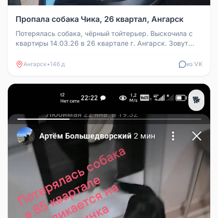
Пропала собака Чика, 26 квартал, Ангарск
Потерялась собака, чёрный тойтерьер. Выскочила с
квартиры 14.03.26 в 26 квартале г. Ангарск. Зовут
Чика. К посторонним н...
Ангарск
•
146 д
из VK
🐕