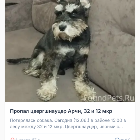
Пропал цвергшнауцер Арчи, 32 и 12 мкр
Потерялась собака. Сегодня (12.06.) в районе 15:00 в
лесу между 32 и 12 мкр. Цвергшнауцер, черный с
серебром, ошейник со...
Ангарск
•
57 д
из VK