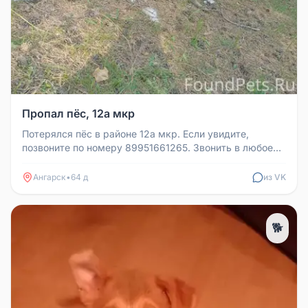
Пропал пёс, 12а мкр
Потерялся пёс в районе 12а мкр. Если увидите,
позвоните по номеру 89951661265. Звонить в любое
время.
Ангарск
•
64 д
из VK
🐕