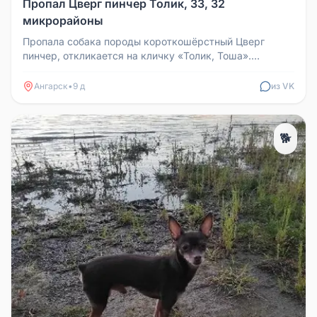
Пропал Цверг пинчер Толик, 33, 32
микрорайоны
Пропала собака породы короткошёрстный Цверг
пинчер, откликается на кличку «Толик, Тоша».
Вероятно, в синем ошейнике. Куп...
Ангарск
•
9 д
из VK
🐕