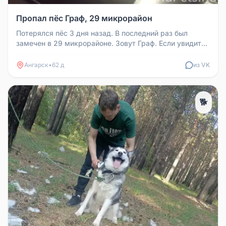
Пропал пёс Граф, 29 микрорайон
Потерялся пёс 3 дня назад. В последний раз был
замечен в 29 микрорайоне. Зовут Граф. Если увидите
или он к вам привяжетс...
Ангарск
•
62 д
из VK
🐕