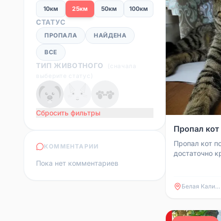
10км
25км
50км
100км
СТАТУС
ПРОПАЛА
НАЙДЕНА
ВСЕ
ТИП ЖИВОТНОГО
(
сначала
выберите статус
)
Сбросить фильтры
Пропал кот
Пропал кот по
КОММЕНТАРИИ
достаточно к
Пока нет комментариев
забираться в
помещения. Н
Белая Калитва