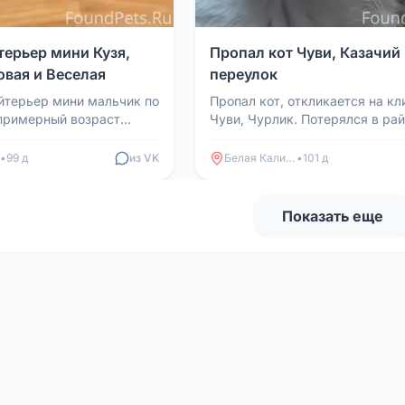
терьер мини Кузя,
Пропал кот Чуви, Казачий
овая и Веселая
переулок
йтерьер мини мальчик по
Пропал кот, откликается на кл
 примерный возраст
Чуви, Чурлик. Потерялся в ра
Последний раз видели 30
Казачьего переулка.
3:0...
•
99 д
из VK
Белая Калитва
•
101 д
Показать еще