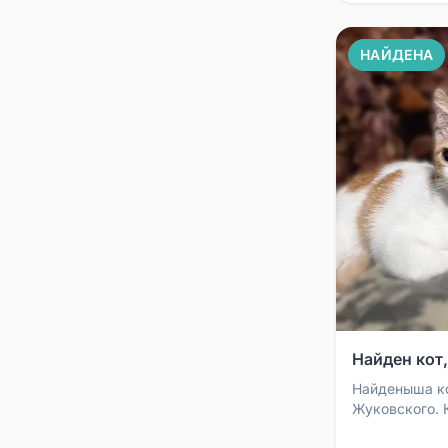
НАЙДЕНА
Найден кот
Найденыша ко
Жуковского. 
был сильно на