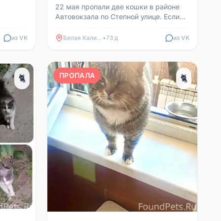
22 мая пропали две кошки в районе
Автовокзала по Степной улице. Если
кто видел или знает, где они
находятся, звоните 890...
из VK
Белая Калитва
•
73 д
из VK
ПРОПАЛА
🐈
🐈