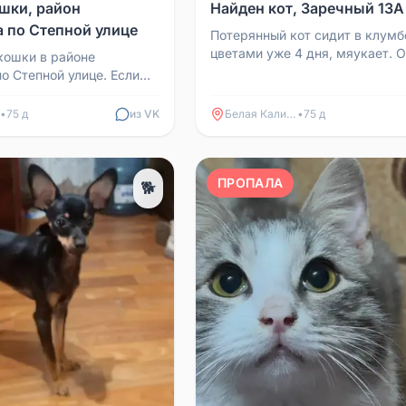
шки, район
Найден кот, Заречный 13А
а по Степной улице
Потерянный кот сидит в клумб
цветами уже 4 дня, мяукает. 
кошки в районе
ласковый, с пушистым хвосто
о Степной улице. Если
веер. Ищем старых или...
апишите. Вознаграждение.
•
75 д
из VK
Белая Калитва
•
75 д
ПРОПАЛА
🐕