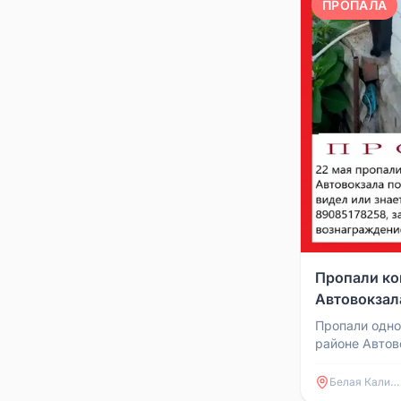
ПРОПАЛА
Пропали ко
Автовокзал
Пропали одно
районе Автов
Степной. Если
они могут нах
Белая Калитва