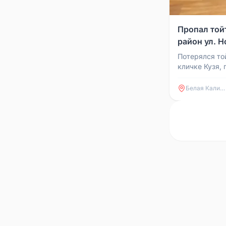
Пропал той
район ул. Н
Потерялся то
кличке Кузя,
около года. 
апреля около 1
Белая Калитва