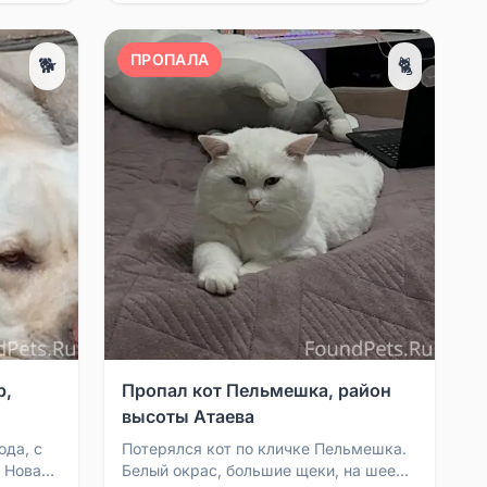
ПРОПАЛА
🐕
🐈
р,
Пропал кот Пельмешка, район
высоты Атаева
ода, с
Потерялся кот по кличке Пельмешка.
 Новая
Белый окрас, большие щеки, на шее