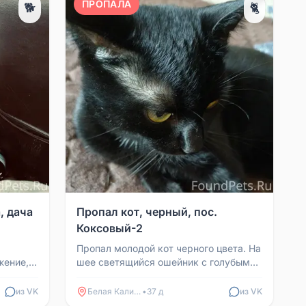
ПРОПАЛА
🐕
🐈
, дача
Пропал кот, черный, пос.
Коксовый-2
Пропал молодой кот черного цвета. На
жение,
шее светящийся ошейник с голубыми
сердечками. Убежал, потому что
испугался собаки. ...
из VK
Белая Калитва
•
37 д
из VK