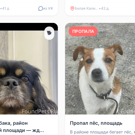
Бахмутовка 10.06, возможно, 
Контакты для с...
•
41 д
из VK
Белая Калитва
•
42 д
ПРОПАЛА
🐕
бака, район
Пропал пёс, площадь
й площади — жд
В районе площади бегает пёс,