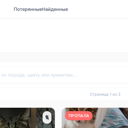
Потерянные
Найденные
Страница
1
из
3
ПРОПАЛА
🐈