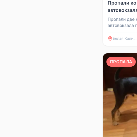
Пропали ко
автовокзал
Пропали две 
автовокзала п
кто видел, н
Белая Калитва
ПРОПАЛА