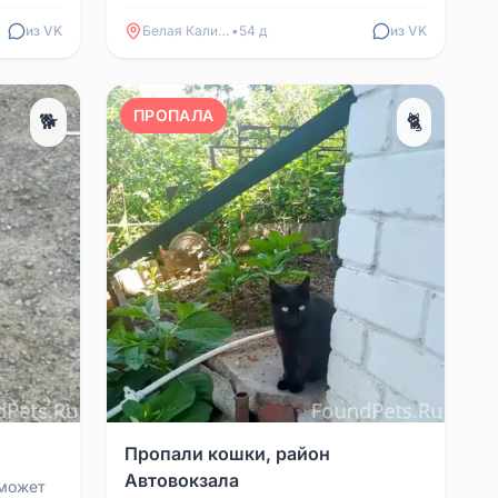
украли.
ранки из-за аллергии. Домашний кот,
мог испугаться ...
из VK
Белая Калитва
•
54 д
из VK
ПРОПАЛА
🐕
🐈
Пропали кошки, район
Автовокзала
 может