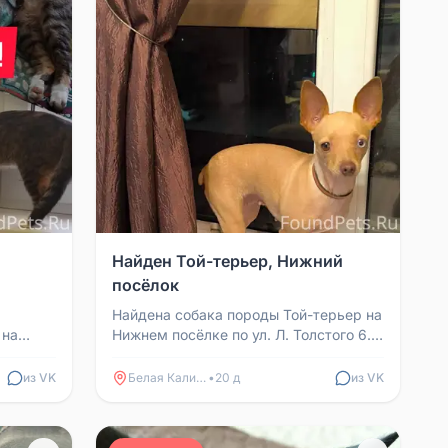
Найден Той-терьер, Нижний
посёлок
Найдена собака породы Той-терьер на
 на
Нижнем посёлке по ул. Л. Толстого 6.
: рыжее
Обращаться по номеру +79614324327.
оп...
из VK
Белая Калитва
•
20 д
из VK