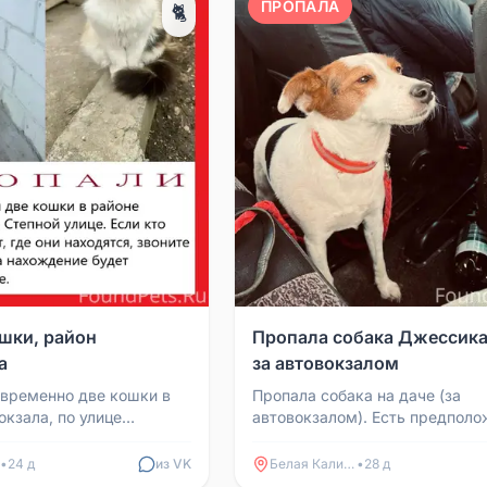
ПРОПАЛА
🐈
шки, район
Пропала собака Джессика
а
за автовокзалом
временно две кошки в
Пропала собака на даче (за
окзала, по улице
автовокзалом). Есть предполо
 кто видел или знает где
что собаку увезли, посчитав за
одиться...
дворнягу. У собаки есть осо...
•
24 д
из VK
Белая Калитва
•
28 д