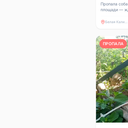
вокзала
Пропала соба
площади — жд
ошейник. Если
сообщите, пож
Белая Калитва
ПРОПАЛА