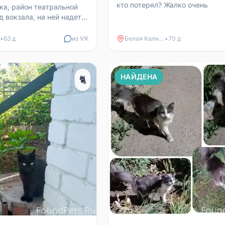
кто потерял? Жалко очень
ка, район театральной
 вокзала, на ней надет
 вдруг кто видел,
алуйста...
•
63 д
из VK
Белая Калитва
•
70 д
НАЙДЕНА
🐈