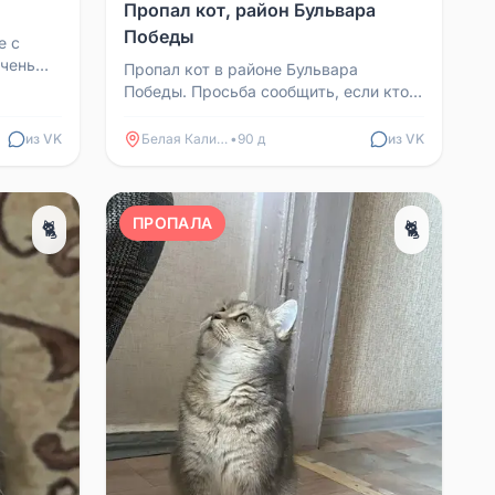
Пропал кот, район Бульвара
Победы
е с
Очень
Пропал кот в районе Бульвара
м как
Победы. Просьба сообщить, если кто-
то обладает информацией о нём.
Телефон для связи: 898851...
из VK
Белая Калитва
•
90 д
из VK
ПРОПАЛА
🐈
🐈