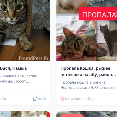
 Вася, Намыв
Пропала Кошка, рыжее
пятнышко на лбу, район
 кличке Вася, 2 года,
Чернышевского
рупный. Любит
Пропала кошка в районе
 подвал или другие
Чернышевского 9. Отзывается
ашедшему предлаг...
кличку «Кошка». Особенность
пятнышко на лбу. Возможно, пр
•
1 д
из VK
Белая Калитва
•
17 д