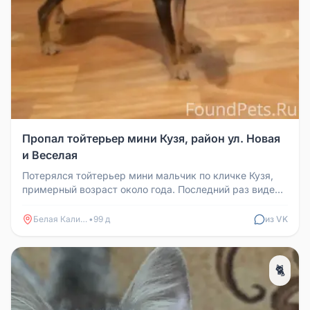
Пропал тойтерьер мини Кузя, район ул. Новая
и Веселая
Потерялся тойтерьер мини мальчик по кличке Кузя,
примерный возраст около года. Последний раз видели
30 апреля около 13:0...
Белая Калитва
•
99 д
из VK
🐈