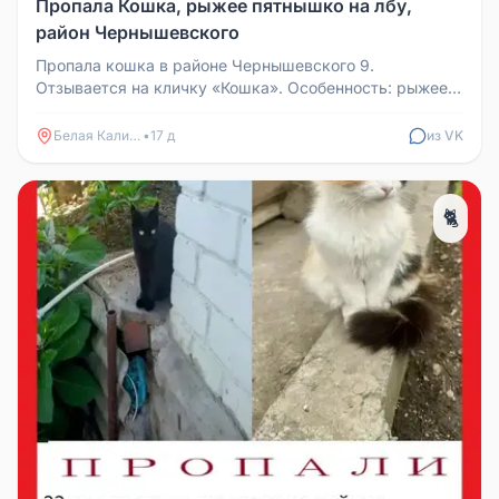
Пропала Кошка, рыжее пятнышко на лбу,
район Чернышевского
Пропала кошка в районе Чернышевского 9.
Отзывается на кличку «Кошка». Особенность: рыжее
пятнышко на лбу. Возможно, проп...
Белая Калитва
•
17 д
из VK
🐈