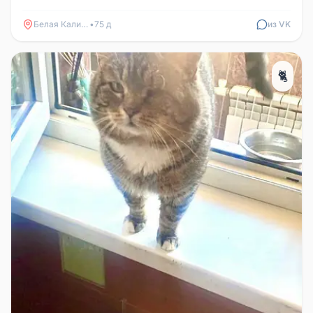
Белая Калитва
•
75 д
из VK
🐈