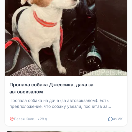
Пропала собака Джессика, дача за
автовокзалом
Пропала собака на даче (за автовокзалом). Есть
предположение, что собаку увезли, посчитав за
дворнягу. У собаки есть осо...
Белая Калитва
•
28 д
из VK