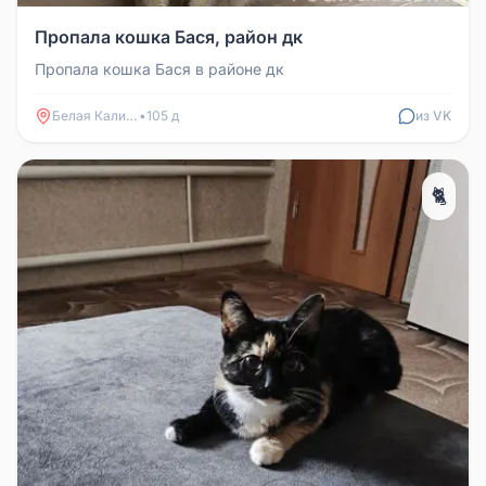
Пропала кошка Бася, район дк
Пропала кошка Бася в районе дк
Белая Калитва
•
105 д
из VK
🐈