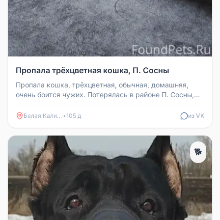
Пропала трёхцветная кошка, П. Сосны
Пропала кошка, трёхцветная, обычная, домашняя,
очень боится чужих. Потерялась в районе П. Сосны,
ул. 50 лет СССР, район ...
Белая Калитва
•
105 д
из VK
🐕