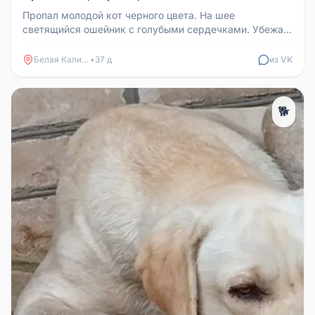
Пропал молодой кот черного цвета. На шее
светящийся ошейник с голубыми сердечками. Убежал,
потому что испугался собаки. ...
Белая Калитва
•
37 д
из VK
🐕