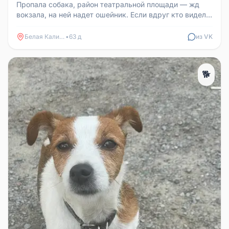
Пропала собака, район театральной площади — жд
вокзала, на ней надет ошейник. Если вдруг кто видел,
сообщите, пожалуйста...
Белая Калитва
•
63 д
из VK
🐕