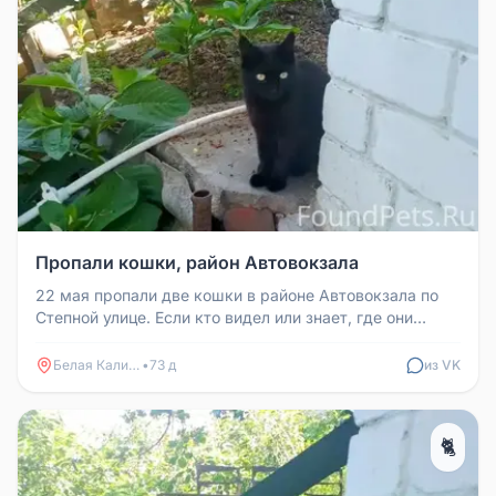
Пропали кошки, район Автовокзала
22 мая пропали две кошки в районе Автовокзала по
Степной улице. Если кто видел или знает, где они
находятся, звоните 890...
Белая Калитва
•
73 д
из VK
🐈