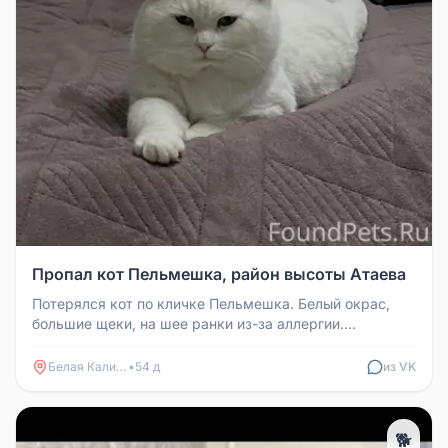
Пропал кот Пельмешка, район высоты Атаева
Потерялся кот по кличке Пельмешка. Белый окрас,
большие щеки, на шее ранки из-за аллергии.
Домашний кот, мог испугаться ...
Белая Калитва
•
54 д
из VK
🐕