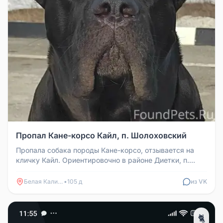
Пропал Кане-корсо Кайл, п. Шолоховский
Пропала собака породы Кане-корсо, отзывается на
кличку Кайл. Ориентировочно в районе Диетки, п.
Шолоховский.
Белая Калитва
•
105 д
из VK
🐈