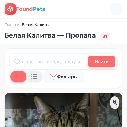
Found
Pets
Главная
›
Белая Калитва
Белая Калитва — Пропала
31
Найти
Фильтры
🐈