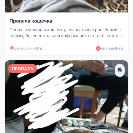
Пропала кошечка
Пропала молодая кошечка, полосатый окрас, белый с
серым, более детальной информации нет, всё на фото.
☝️ Возможно отзовет...
Белогорск
•
89 д
на FoundPets
🐾
ПРОПАЛА
🐕