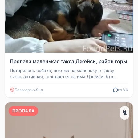
Пропала маленькая такса Джейси, район горы
Потерялась собака, похожа на маленькую таксу,
очень активная, отзывается на имя Джейси. Кто
увидит, пожалуйста, напишите...
Белогорск
•
91 д
из VK
ПРОПАЛА
🐈