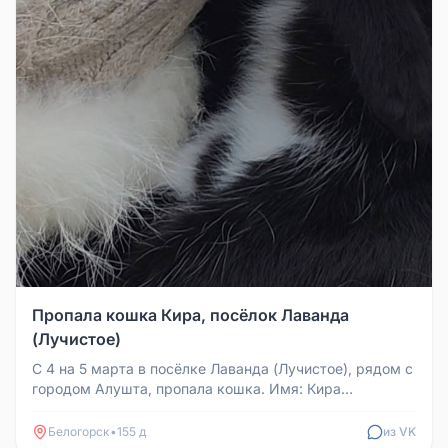
Пропала кошка Кира, посёлок Лаванда
(Лучистое)
С 4 на 5 марта в посёлке Лаванда (Лучистое), рядом с
городом Алушта, пропала кошка. Имя: Кира
(отзывается). Окрас: чёрны...
Белогорск
•
155 д
из VK