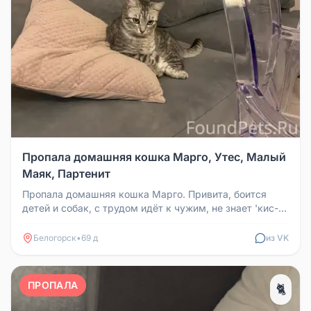
Пропала домашняя кошка Марго, Утес, Малый
Маяк, Партенит
Пропала домашняя кошка Марго. Привита, боится
детей и собак, с трудом идёт к чужим, не знает 'кис-
кис', но отзывается на...
Белогорск
•
69 д
из VK
ПРОПАЛА
🐈