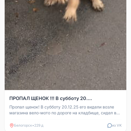
ПРОПАЛ ЩЕНОК !!! В субботу 20....
Пропал щенок! В субботу 20.12.25 его видели возле
магазина вело-мото по дороге на кладбище, сидел в
трубе, вечером пришл...
Белогорск
•
229 д
из VK