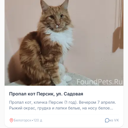
Пропал кот Персик, ул. Садовая
Пропал кот, кличка Персик (1 год). Вечером 7 апреля.
Рыжий окрас, грудка и лапки белые, на носу белое
пятнышко. Кастриро...
Белогорск
•
120 д
из VK