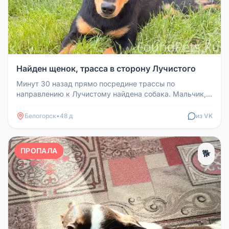
Найден щенок, трасса в сторону Лучистого
Минут 30 назад прямо посредине трассы по
направлению к Лучистому найдена собака. Мальчик,
явно щенок и явно домашний — у...
Белогорск
•
48 д
из VK
ПРОПАЛА
🐕