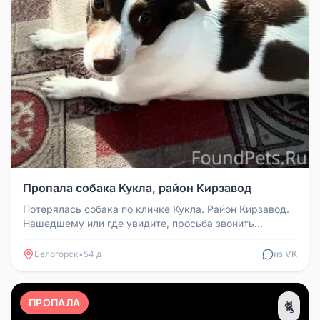
Пропала собака Кукла, район Кирзавод
Потерялась собака по кличке Кукла. Район Кирзавод.
Нашедшему или где увидите, просьба звонить
89964627073
Белогорск
•
54 д
из VK
ПРОПАЛА
🐈