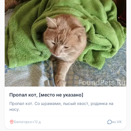
Пропал кот, [место не указано]
Пропал кот. Со шрамами, лысый хвост, родинка на
носу.
Белогорск
•
12 д
из VK