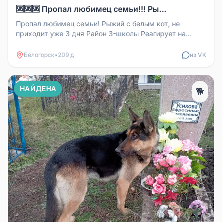
🆘🆘🆘 Пропал любимец семьи!!! Ры...
Пропал любимец семьи! Рыжий с белым кот, не
приходит уже 3 дня Район 3-школы Реагирует на
кличку Лучик Просьба если кто...
Белогорск
•
209 д
из VK
НАЙДЕНА
🐕