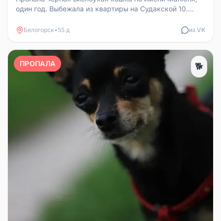
один год. Выбежала из квартиры на Судакской 10.
Если кто-то что-то видел...
Белогорск
•
55 д
из VK
ПРОПАЛА
🐕