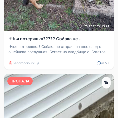
ЧЧья потеряшка????? Собака не ...
Ччья потеряшка? Собака не старая, на шее след от
ошейника послушная. Бегает на кладбище с. Богатое.
Хозяин найдись.
Белогорск
•
223 д
из VK
ПРОПАЛА
🐕