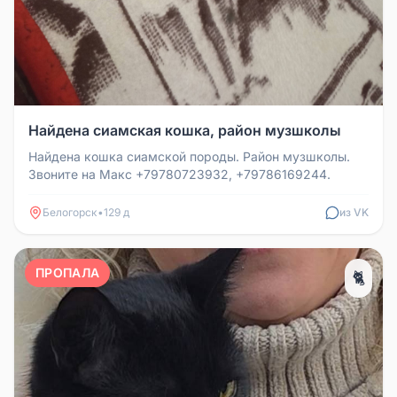
Найдена сиамская кошка, район музшколы
Найдена кошка сиамской породы. Район музшколы.
Звоните на Макс +79780723932, +79786169244.
Белогорск
•
129 д
из VK
ПРОПАЛА
🐈