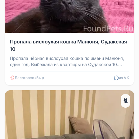
Пропала вислоухая кошка Манюня, Судакская
10
Пропала чёрная вислоухая кошка по имени Манюня,
один год. Выбежала из квартиры на Судакской 10.
Если кто-то что-то видел...
Белогорск
•
54 д
из VK
🐈