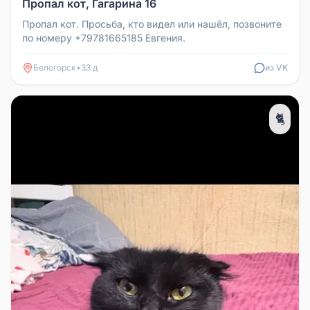
Пропал кот, Гагарина 16
Пропал кот. Просьба, кто видел или нашёл, позвоните
по номеру +79781665185 Евгения.
Белогорск
•
33 д
из VK
🐈