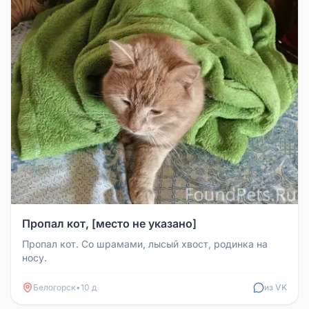
Пропал кот, [место не указано]
Пропал кот. Со шрамами, лысый хвост, родинка на
носу.
Белогорск
•
10 д
из VK