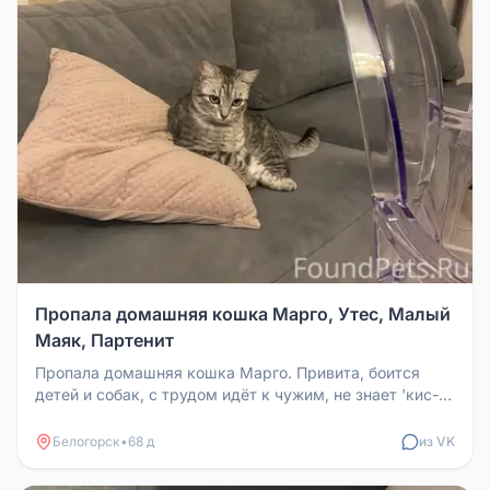
Пропала домашняя кошка Марго, Утес, Малый
Маяк, Партенит
Пропала домашняя кошка Марго. Привита, боится
детей и собак, с трудом идёт к чужим, не знает 'кис-
кис', но отзывается на...
Белогорск
•
68 д
из VK