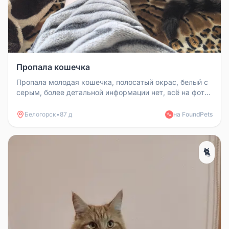
Пропала кошечка
Пропала молодая кошечка, полосатый окрас, белый с
серым, более детальной информации нет, всё на фото.
☝️ Возможно отзовет...
Белогорск
•
87 д
на FoundPets
🐾
🐈