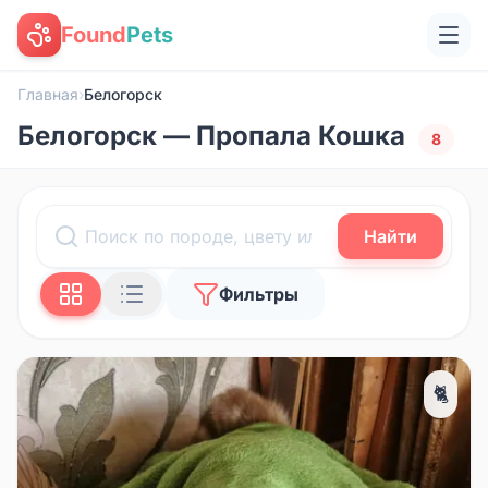
Found
Pets
Главная
›
Белогорск
Белогорск — Пропала Кошка
8
Найти
Фильтры
🐈