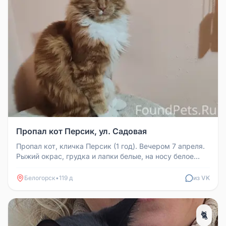
Пропал кот Персик, ул. Садовая
Пропал кот, кличка Персик (1 год). Вечером 7 апреля.
Рыжий окрас, грудка и лапки белые, на носу белое
пятнышко. Кастриро...
Белогорск
•
119 д
из VK
🐈