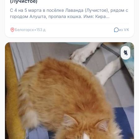
(Лучистое)
С 4 на 5 марта в посёлке Лаванда (Лучистое), рядом с
городом Алушта, пропала кошка. Имя: Кира
(отзывается). Окрас: чёрны...
Белогорск
•
153 д
из VK
🐈