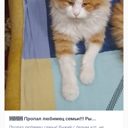
🆘🆘🆘 Пропал любимец семьи!!! Ры...
Пропал любимец семьи! Рыжий с белым кот, не