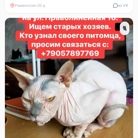
Раменское
•
20 д
из VK
🐈