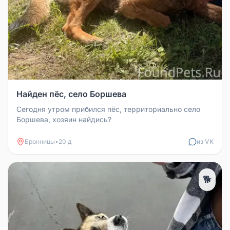
Найден пёс, село Боршева
Сегодня утром прибился пёс, территориально село
Боршева, хозяин найдись?
Бронницы
•
20 д
из VK
🐕