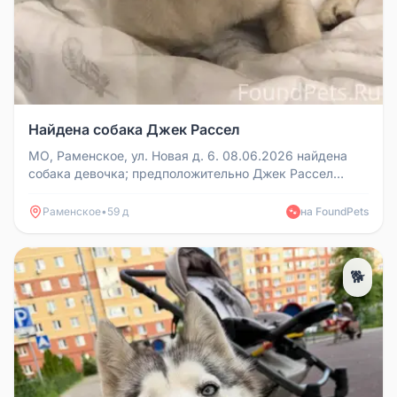
Найдена собака Джек Рассел
МО, Раменское, ул. Новая д. 6. 08.06.2026 найдена
собака девочка; предположительно Джек Рассел
терьер метис
Раменское
•
59 д
на FoundPets
🐾
🐕