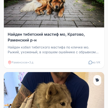
Найден тибетский мастиф мо, Кратово,
Раменский р-н
Найден кобел тибетского мастифа по кличке мо.
Рыжий, ухоженый, в хорошем ошейнике с обрывком
поводка. Придержан. По всем...
Раменское
•
3 д
из VK
🐕