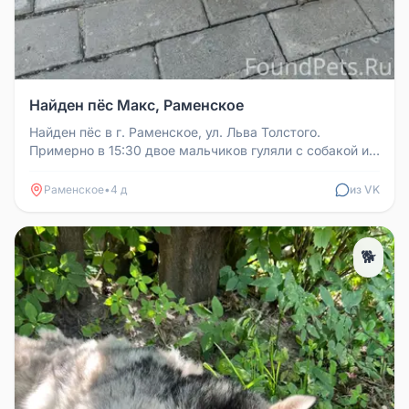
Найден пёс Макс, Раменское
Найден пёс в г. Раменское, ул. Льва Толстого.
Примерно в 15:30 двое мальчиков гуляли с собакой и
бросили поводок, убежал...
Раменское
•
4 д
из VK
🐕