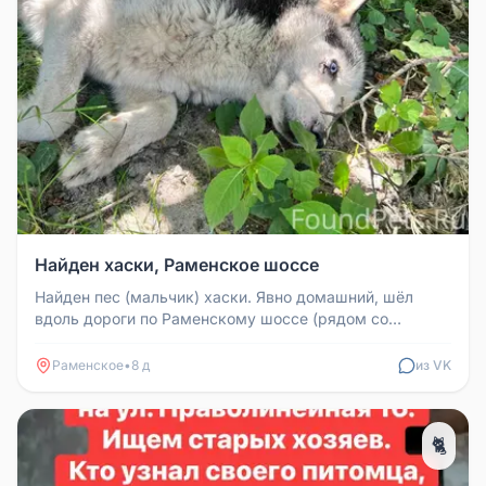
Найден хаски, Раменское шоссе
Найден пес (мальчик) хаски. Явно домашний, шёл
вдоль дороги по Раменскому шоссе (рядом со
станцией Отдых). Собаку переех...
Раменское
•
8 д
из VK
🐈