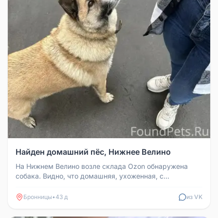
Найден домашний пёс, Нижнее Велино
На Нижнем Велино возле склада Ozon обнаружена
собака. Видно, что домашняя, ухоженная, с
ошейником, знает команды.
Бронницы
•
43 д
из VK