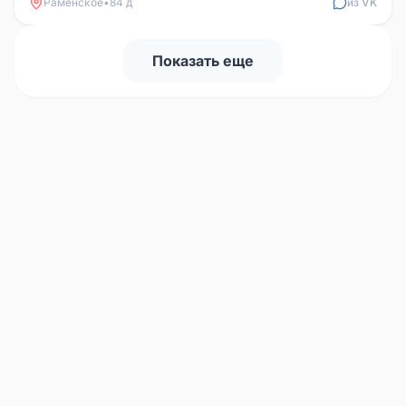
Раменское
•
84 д
из VK
Показать еще