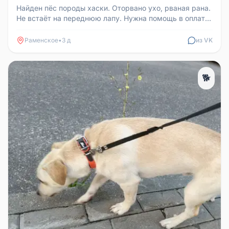
Найден пёс породы хаски. Оторвано ухо, рваная рана.
Не встаёт на переднюю лапу. Нужна помощь в оплате
клиники: 891656732...
Раменское
•
3 д
из VK
🐕