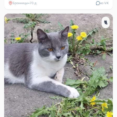
Бронницы
•
70 д
из VK
🐈