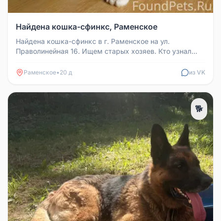
Найдена кошка-сфинкс, Раменское
Найдена кошка-сфинкс в г. Раменское на ул.
Праволинейная 16. Ищем старых хозяев. Кто узнал
своего питомца, просим связат...
Раменское
•
20 д
из VK
🐕