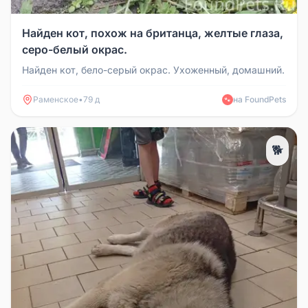
Найден кот, похож на британца, желтые глаза,
серо-белый окрас.
Найден кот, бело-серый окрас. Ухоженный, домашний.
Раменское
•
79 д
на FoundPets
🐾
🐕