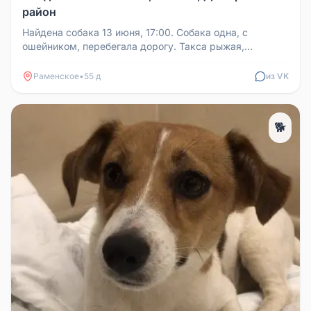
район
Найдена собака 13 июня, 17:00. Собака одна, с
ошейником, перебегала дорогу. Такса рыжая,
мальчик. Брелок на ошейнике с б...
Раменское
•
55 д
из VK
🐕