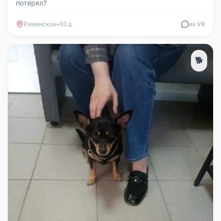
потерял?
Раменское
•
63 д
из VK
🐕