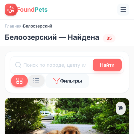
Found
Pets
Главная
›
Белоозерский
Белоозерский — Найдена
35
Найти
Фильтры
🐕