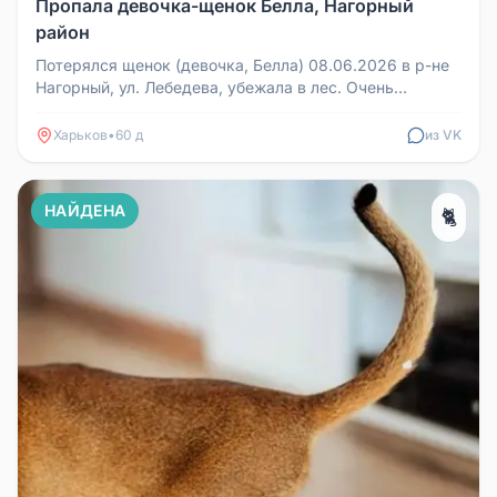
Пропала девочка-щенок Белла, Нагорный
район
Потерялся щенок (девочка, Белла) 08.06.2026 в р-не
Нагорный, ул. Лебедева, убежала в лес. Очень
пугливая. Если у вас ест...
Харьков
•
60 д
из VK
НАЙДЕНА
🐈