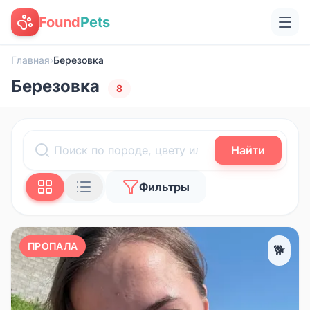
Found
Pets
Главная
›
Березовка
Березовка
8
Найти
Фильтры
ПРОПАЛА
🐕