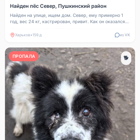
Найден пёс Север, Пушкинский район
Найден на улице, ищем дом. Север, ему примерно 1
год, вес 24 кг, кастрирован, привит. Как он оказался
на улице — неизвес...
Харьков
•
159 д
из VK
ПРОПАЛА
🐕