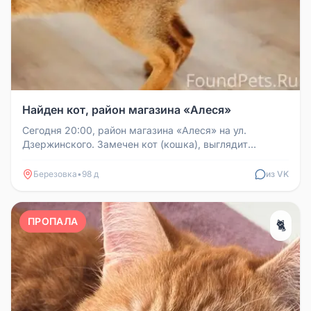
Найден кот, район магазина «Алеся»
Сегодня 20:00, район магазина «Алеся» на ул.
Дзержинского. Замечен кот (кошка), выглядит
потерянным. Примерный внешний в...
Березовка
•
98 д
из VK
ПРОПАЛА
🐈