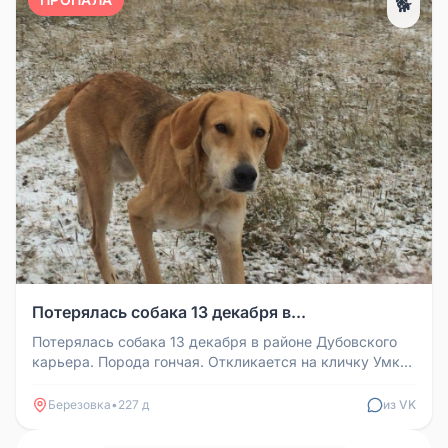
🐕
Потерялась собака 13 декабря в...
Потерялась собака 13 декабря в районе Дубовского
карьера. Порода гончая. Откликается на кличку Умка.
Может кто видел в Б...
Березовка
•
227 д
из VK