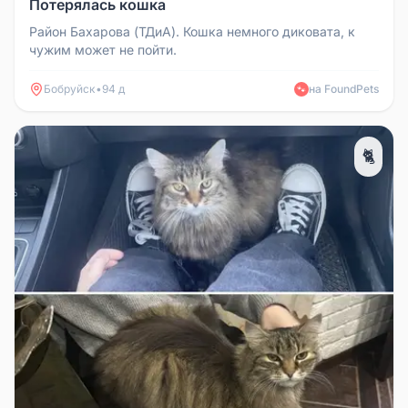
Потерялась кошка
Район Бахарова (ТДиА). Кошка немного диковата, к
чужим может не пойти.
Бобруйск
•
94 д
на FoundPets
🐾
🐈