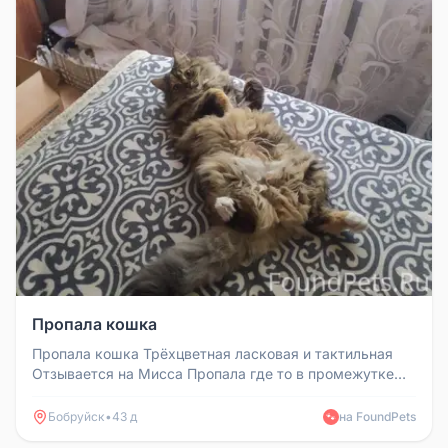
Пропала кошка
Пропала кошка Трёхцветная ласковая и тактильная
Отзывается на Мисса Пропала где то в промежутке
22:45 .Ульяновская 74Б...
Бобруйск
•
43 д
на FoundPets
🐾