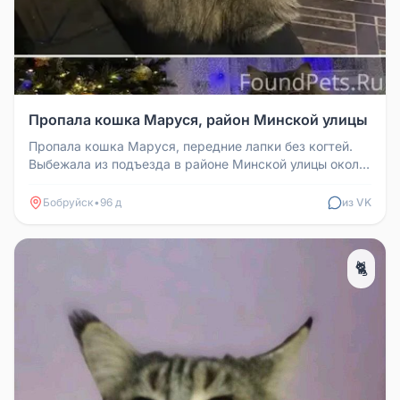
Пропала кошка Маруся, район Минской улицы
Пропала кошка Маруся, передние лапки без когтей.
Выбежала из подъезда в районе Минской улицы около
дома 91. Если кто вид...
Бобруйск
•
96 д
из VK
🐈