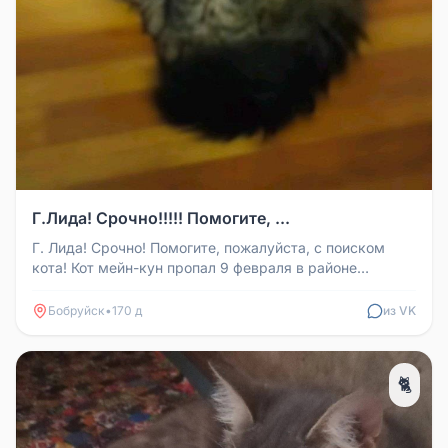
Г.Лида! Срочно!!!!! Помогите, ...
Г. Лида! Срочно! Помогите, пожалуйста, с поиском
кота! Кот мейн-кун пропал 9 февраля в районе
городской больницы! Кот ну...
Бобруйск
•
170 д
из VK
🐈