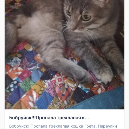
Бобруйск!!!Пропала трёхлапая к...
Бобруйск! Пропала трёхлапая кошка Грета. Переулки