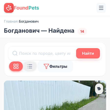
Found
Pets
Главная
›
Богданович
Богданович — Найдена
14
Найти
Фильтры
🐕