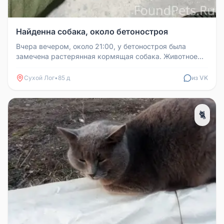
Найденна собака, около бетоностроя
Вчера вечером, около 21:00, у бетоностроя была
замечена растерянная кормящая собака. Животное
выглядело потерянным и нуж...
Сухой Лог
•
85 д
из VK
🐈