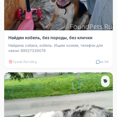
Найден кобель, без породы, без клички
Найдена собака, кобель. Ищем хозяев, телефон для
связи: 89527339079
Сухой Лог
•
26 д
из VK
🐕