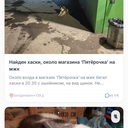
Найден хаски, около магазина 'Пятёрочка' на
мжк
Около входа в магазин 'Пятёрочка' на мжк бегал
хаски в 20.30 с ошейником, на вид щенок. Не
агрессивный. Подходил к людям...
Богданович
•
139 д
из VK
🐈