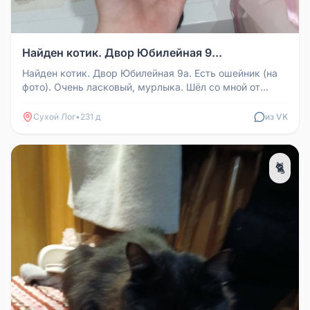
Найден котик. Двор Юбилейная 9...
Найден котик. Двор Юбилейная 9а. Есть ошейник (на
фото). Очень ласковый, мурлыка. Шёл со мной от
двора до самой квартиры...
Сухой Лог
•
231 д
из VK
🐈