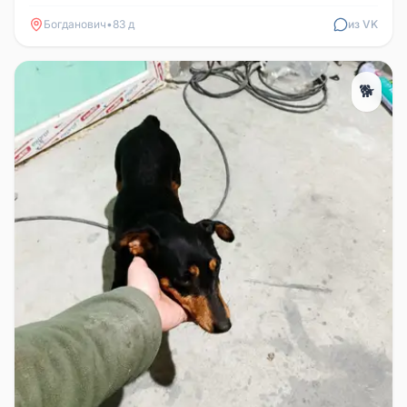
Богданович
•
83 д
из VK
🐕