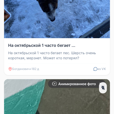
На октябрьской 1 часто бегает ...
На октябрьской 1 часто бегает пес. Шерсть очень
короткая, мерзнет. Может кто потерял?
Богданович
•
182 д
из VK
🐈