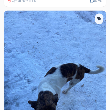
Сухой Лог
•
173 д
из VK
🐕