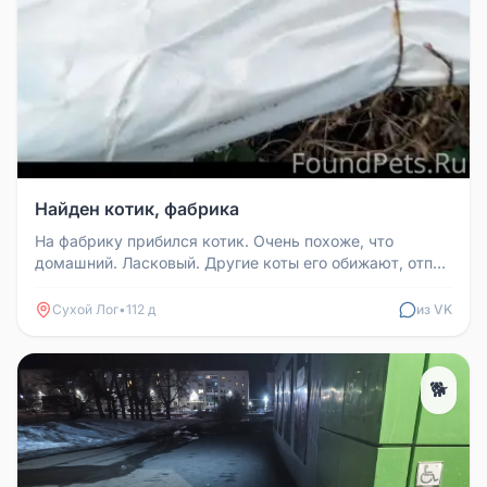
Найден котик, фабрика
На фабрику прибился котик. Очень похоже, что
домашний. Ласковый. Другие коты его обижают, отпор
не умеет дать. Найдитесь...
Сухой Лог
•
112 д
из VK
🐕