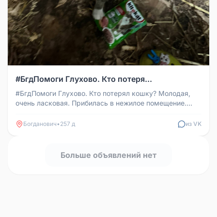
#БгдПомоги Глухово. Кто потеря...
#БгдПомоги Глухово. Кто потерял кошку? Молодая,
очень ласковая. Прибилась в нежилое помещение.
Хозяева, отзовитесь, или ...
Богданович
•
257 д
из VK
Больше объявлений нет