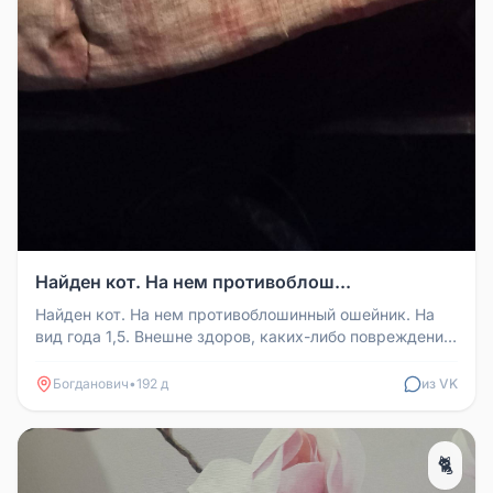
Найден кот. На нем противоблош...
Найден кот. На нем противоблошинный ошейник. На
вид года 1,5. Внешне здоров, каких-либо повреждений
не увидела. Длинноше...
Богданович
•
192 д
из VK
🐈