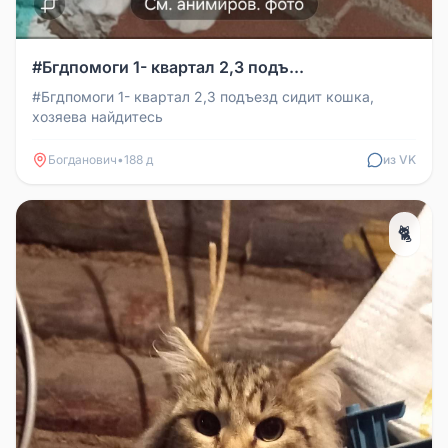
#Бгдпомоги 1- квартал 2,3 подъ...
#Бгдпомоги 1- квартал 2,3 подъезд сидит кошка,
хозяева найдитесь
Богданович
•
188 д
из VK
🐈