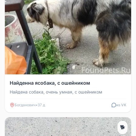
Найденна ясобака, с ошейником
Найдена собака, очень умная, с ошейником
Богданович
•
37 д
из VK
🐕