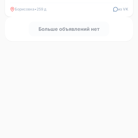
19:00 в селе Порубежн...
Борисовка
•
259 д
из VK
Больше объявлений нет