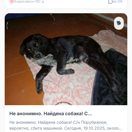
Борисовка
•
187 д
из VK
🐕
Не анонимно. Найдена собака! С...
Не анонимно. Найдена собака! С/н Порубежное,
вероятно, сбита машиной. Сегодня, 19.10.2025, около