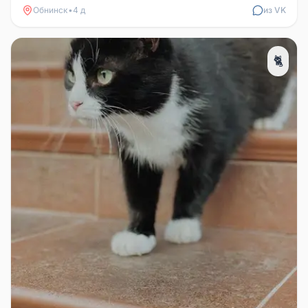
Обнинск
•
4 д
из VK
🐈