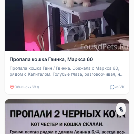
Пропала кошка Гвинка, Маркса 60
Пропала кошка Гвин / Гвинка. Сбежала с Маркса 60,
рядом с Капиталом. Голубые глаза, разговорчивая, низ
полностью белый, ...
Обнинск
•
68 д
из VK
🐈