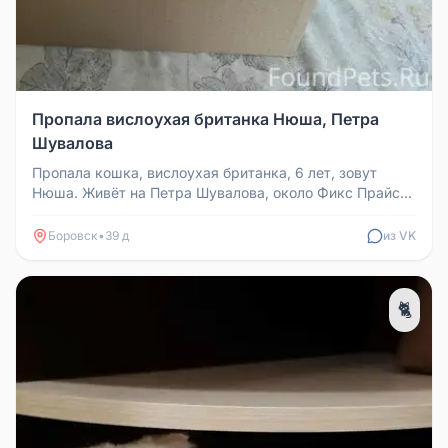
Пропала вислоухая британка Нюша, Петра
Шувалова
Пропала кошка, вислоухая британка, 6 лет, зовут
Нюша. Живёт на Петра Шувалова, около Фикс Прайса.
Номер для связи: 89950...
Боровск
•
39 д
из VK
🐈