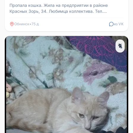
Пропала кошка. Жила на предприятии в районе
Красных Зорь, 34. Любимца коллектива. Тел.
8(960)525-37-56 Ирина.
Обнинск
•
75 д
из VK
🐈