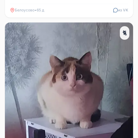
полосками (серый, белый), ...
Белоусово
•
65 д
из VK
🐈