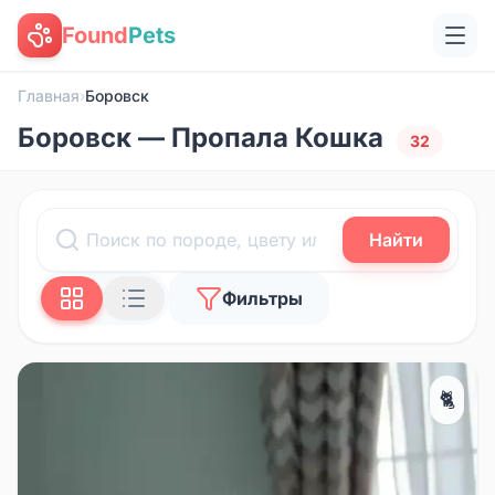
Found
Pets
Главная
›
Боровск
Боровск — Пропала Кошка
32
Найти
Фильтры
🐈