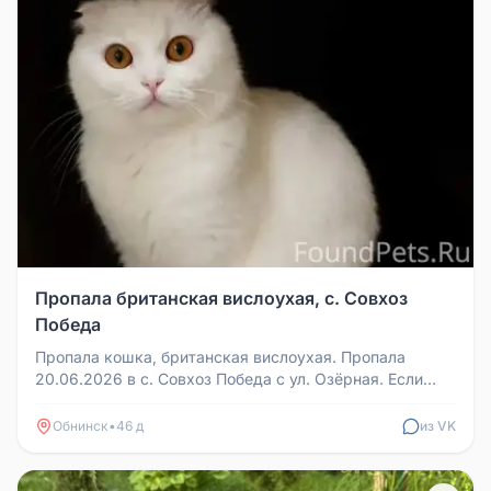
Пропала британская вислоухая, с. Совхоз
Победа
Пропала кошка, британская вислоухая. Пропала
20.06.2026 в с. Совхоз Победа с ул. Озёрная. Если
кто-то видел, пожалуйста,...
Обнинск
•
46 д
из VK