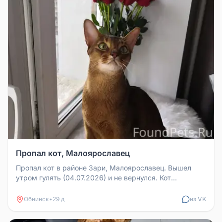
Пропал кот, Малоярославец
Пропал кот в районе Зари, Малоярославец. Вышел
утром гулять (04.07.2026) и не вернулся. Кот
находится на лечении и на сп...
Обнинск
•
29 д
из VK