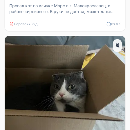
Пропал кот по кличке Марс в г. Малоярославец, в
районе кирпичного. В руки не даётся, может даже
укусить. Если кто-то вид...
Боровск
•
36 д
из VK
🐈