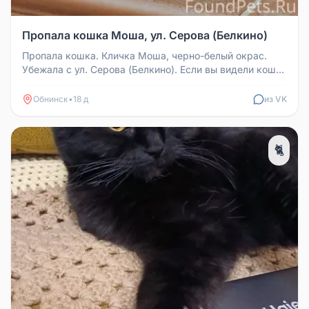
Пропала кошка Моша, ул. Серова (Белкино)
Пропала кошка. Кличка Моша, черно-белый окрас.
Убежала с ул. Серова (Белкино). Если вы видели кошку
или знаете, где она ...
Обнинск
•
18 д
из VK
🐈