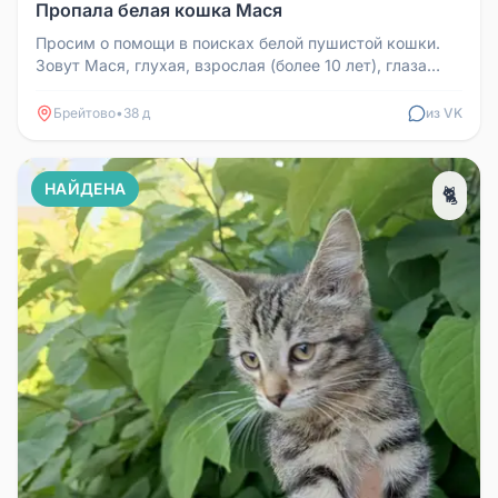
Пропала белая кошка Мася
Просим о помощи в поисках белой пушистой кошки.
Зовут Мася, глухая, взрослая (более 10 лет), глаза
серо-жёлтые, голос на...
Брейтово
•
38 д
из VK
НАЙДЕНА
🐈