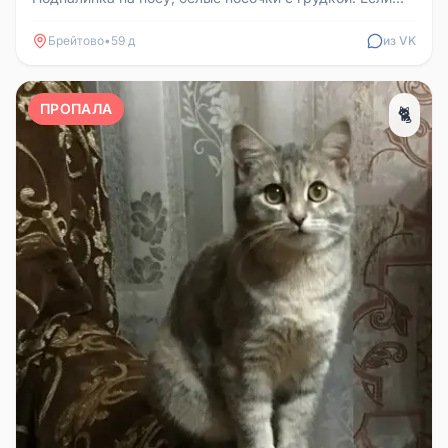
кто видел, напишите...
Брейтово
•
59 д
из VK
ПРОПАЛА
🐈