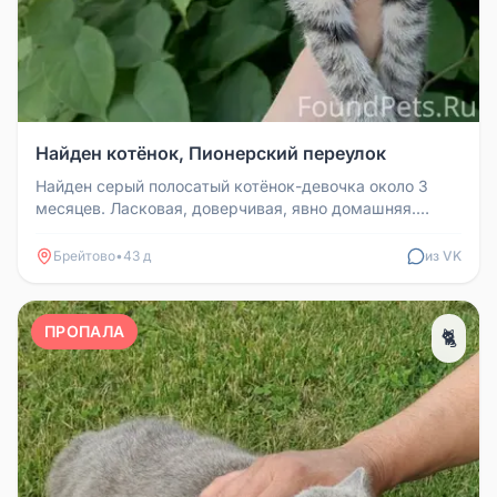
Найден котёнок, Пионерский переулок
Найден серый полосатый котёнок-девочка около 3
месяцев. Ласковая, доверчивая, явно домашняя.
Находится по адресу: Пионер...
Брейтово
•
43 д
из VK
ПРОПАЛА
🐈