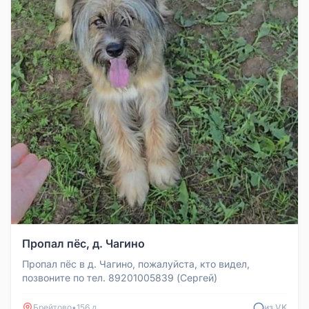
Пропал пёс, д. Чагино
Пропал пёс в д. Чагино, пожалуйста, кто видел,
позвоните по тел. 89201005839 (Сергей)
Брейтово
•
156 д
из VK