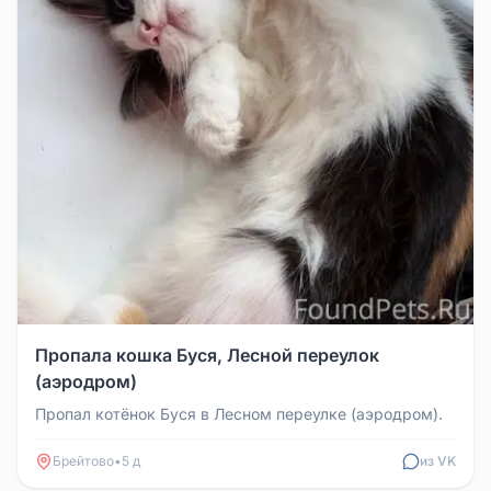
Пропала кошка Буся, Лесной переулок
(аэродром)
Пропал котёнок Буся в Лесном переулке (аэродром).
Брейтово
•
5 д
из VK