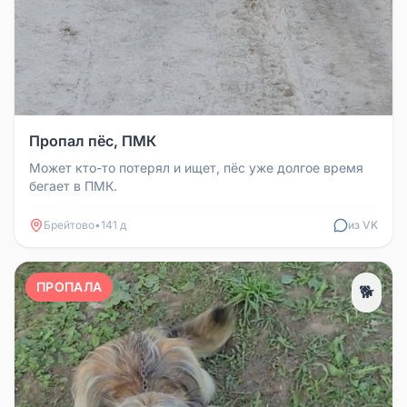
Пропал пёс, ПМК
Может кто-то потерял и ищет, пёс уже долгое время
бегает в ПМК.
Брейтово
•
141 д
из VK
ПРОПАЛА
🐕