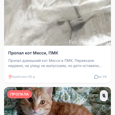
Пропал кот Месси, ПМК
Пропал домашний кот Месси в ПМК. Переехали
недавно, на улицу не выпускаем, но дети оставили
дверь открытой, и он убежал....
Брейтово
•
95 д
из VK
ПРОПАЛА
🐈