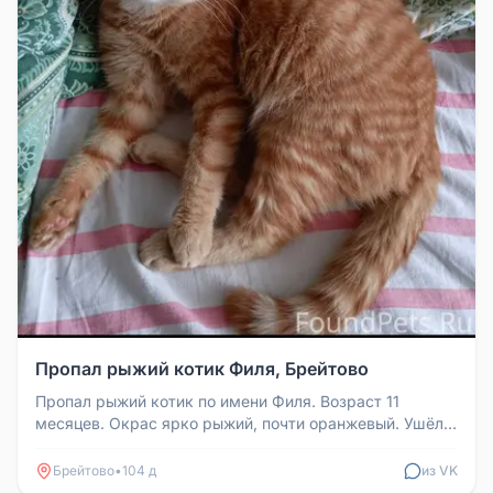
Пропал рыжий котик Филя, Брейтово
Пропал рыжий котик по имени Филя. Возраст 11
месяцев. Окрас ярко рыжий, почти оранжевый. Ушёл
гулять в пятницу вечером (...
Брейтово
•
104 д
из VK