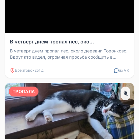
В четверг днем пропал пес, око...
В четверг днем пропал пес, около деревни Торонково.
Вдруг кто видел, огромная просьба сообщить в
личные сообщения или по...
Брейтово
•
251 д
из VK
ПРОПАЛА
🐈