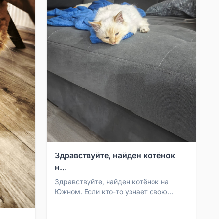
Здравствуйте, найден котёнок
н...
Здравствуйте, найден котёнок на
Южном. Если кто-то узнает свою
потеряшку свяжитесь со мной.
Котёнка накормили, с ним всё...