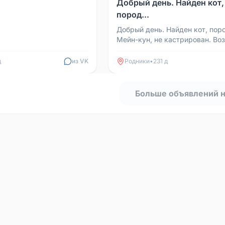
Добрый день. Найден кот,
пород...
Добрый день. Найден кот, пор
Мейн-кун, не кастрирован. Воз
3 до 5 лет. Здоров, но очень и
Ветеринары пр...
д
из VK
Родники
•
231 д
Больше объявлений 