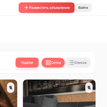
Разместить объявление
Войти
Найти
Сетка
Список
🐈
🐈