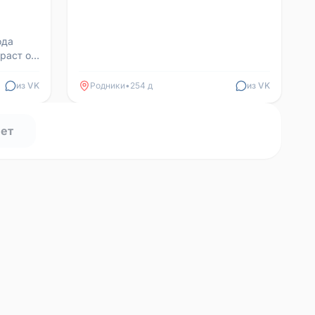
ода
раст от
схудал.
из VK
Родники
•
254 д
из VK
нет