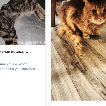
еная кошка, ул.
ная кошка около
аллов на ул. Горького.
тся дорогостоящее
д. Ищем хозяе...