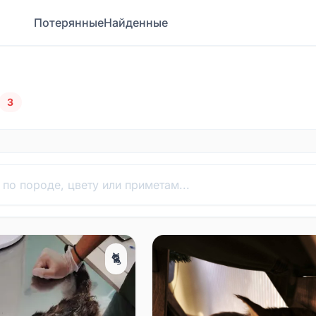
Потерянные
Найденные
3
🐈