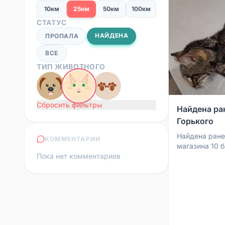
10км
25км
50км
100км
СТАТУС
НАЙДЕНА
ПРОПАЛА
ВСЕ
ТИП ЖИВОТНОГО
Сбросить фильтры
Найдена ран
Горького
Найдена ране
КОММЕНТАРИИ
магазина 10 б
Пока нет комментариев
Кошке требуе
лечение и ухо