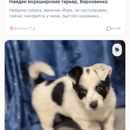
Найден йоркширский терьер, Верховинка
Найдена собака, мальчик Йорк, не кастрирован,
сейчас находится у меня, был без ошейника,
Верховинка
Вичуга
•
77 д
из VK
🐕