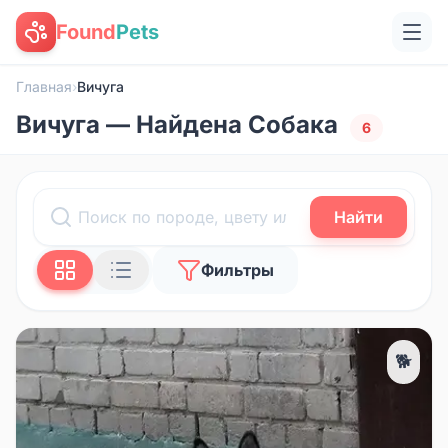
Found
Pets
Главная
›
Вичуга
Вичуга — Найдена Собака
6
Найти
Фильтры
🐕