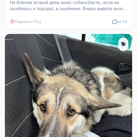
На Южном второй день вижу собаку(бигль, если не
ошибаюсь в породе), в ошейнике. Вчера видела около
24 дома на Южном, беж...
Родники
•
179 д
из VK
🐕