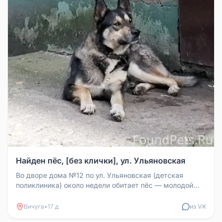
Найден пёс, [без клички], ул. Ульяновская
Во дворе дома №12 по ул. Ульяновская (детская
поликлиника) около недели обитает пёс — молодой
мальчик, крупный, умный. Е...
Вичуга
•
17 д
из VK