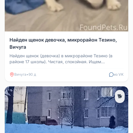
Найден щенок девочка, микрорайон Тезино,
Вичуга
Найден щенок (девочка) в микрорайоне Тезино (в
районе 17 школы). Чистая, спокойная. Ищем
владельцев потеряшки. Если влад...
Вичуга
•
90 д
из VK
🐕