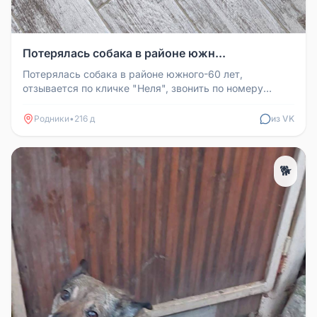
Потерялась собака в районе южн...
Потерялась собака в районе южного-60 лет,
отзывается по кличке "Неля", звонить по номеру
89632152571
Родники
•
216 д
из VK
🐕