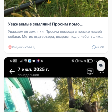
Уважаемые земляки! Просим помо...
Уважаемые земляки! Просим помощи в поиске нашей
собаки. Метис ягдтерьера, возраст год с небольшим,
откликается на имя Гр...
Родники
•
244 д
из VK
🐕