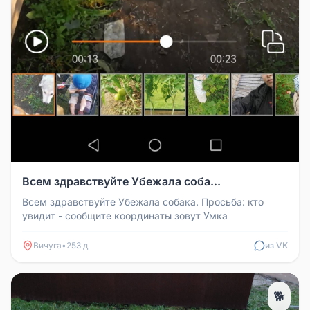
Всем здравствуйте Убежала соба...
Всем здравствуйте Убежала собака. Просьба: кто
увидит - сообщите координаты зовут Умка
Вичуга
•
253 д
из VK
🐕