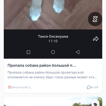
Пропала собака район большой п...
Пропала собака район большой пролетарской
откликается на кличку барс глаза разные может кто
видел
Вичуга
•
240 д
из VK
🐕