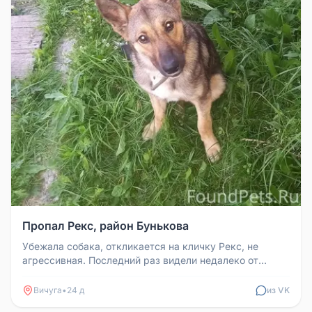
Пропал Рекс, район Бунькова
Убежала собака, откликается на кличку Рекс, не
агрессивная. Последний раз видели недалеко от
пятиэтажки на Кинешемской у...
Вичуга
•
24 д
из VK