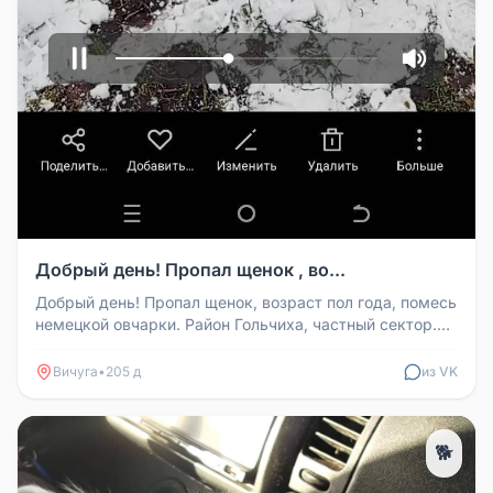
Добрый день! Пропал щенок , во...
Добрый день! Пропал щенок, возраст пол года, помесь
немецкой овчарки. Район Гольчиха, частный сектор.
Кто видел прошу со...
Вичуга
•
205 д
из VK
🐕