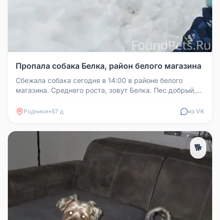
Пропала собака Белка, район белого магазина
Сбежала собака сегодня в 14:00 в районе белого
магазина. Среднего роста, зовут Белка. Пес добрый,
есть ошейник. Если вдр...
Родники
•
67 д
из VK
🐕