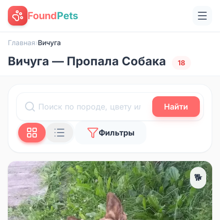
Found
Pets
Главная
›
Вичуга
Вичуга — Пропала Собака
18
Найти
Фильтры
🐕