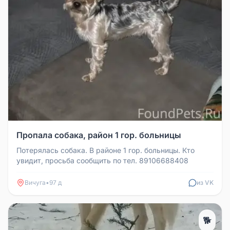
Пропала собака, район 1 гор. больницы
Потерялась собака. В районе 1 гор. больницы. Кто
увидит, просьба сообщить по тел. 89106688408
Вичуга
•
97 д
из VK
🐕