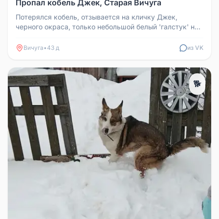
Пропал кобель Джек, Старая Вичуга
Потерялся кобель, отзывается на кличку Джек,
черного окраса, только небольшой белый 'галстук' на
шее. Старая Вичуга и бл...
Вичуга
•
43 д
из VK
🐕