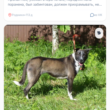
поранена, был забинтован, должен прихрамывать, не
агрессивный. Звоните 892...
Родники
•
113 д
из VK
🐕