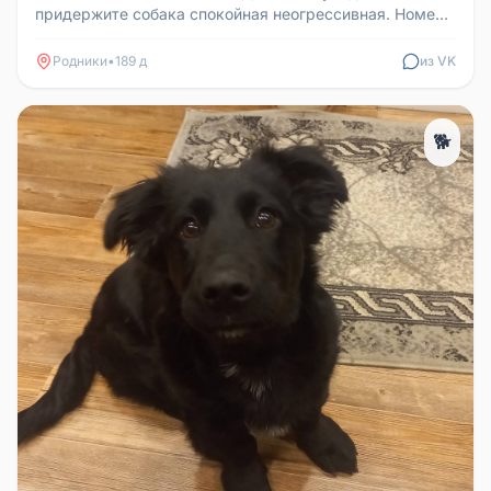
придержите собака спокойная неогрессивная. Номер
тел.89010392279
Родники
•
189 д
из VK
🐕