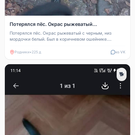
Потерялся пёс. Окрас рыжеватый...
Потерялся пёс. Окрас рыжеватый с черным, низ
мордочки белый. Был в коричневом ошейнике.
Помогите, пожалуйста, найти.
Родники
•
225 д
из VK
🐕