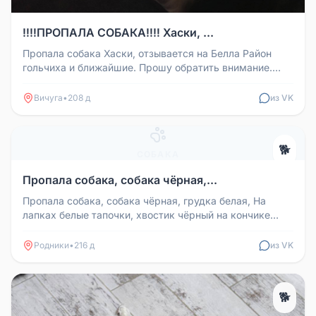
‼️‼️ПРОПАЛА СОБАКА‼️‼️ Хаски, ...
Пропала собака Хаски, отзывается на Белла Район
гольчиха и ближайшие. Прошу обратить внимание.
Если у вас есть какая то ...
Вичуга
•
208 д
из VK
🐕
СОБАКА
Пропала собака, собака чёрная,...
Пропала собака, собака чёрная, грудка белая, На
лапках белые тапочки, хвостик чёрный на кончике
белая, откликается на Ба...
Родники
•
216 д
из VK
🐕