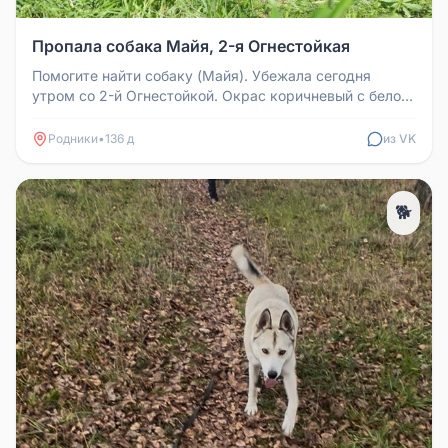
Пропала собака Майя, 2-я Огнестойкая
Помогите найти собаку (Майя). Убежала сегодня
утром со 2-й Огнестойкой. Окрас коричневый с белой
грудью, кисточкой хвост...
Родники
•
136 д
из VK
🐕