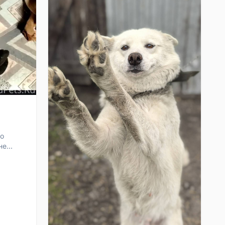
по
не
..