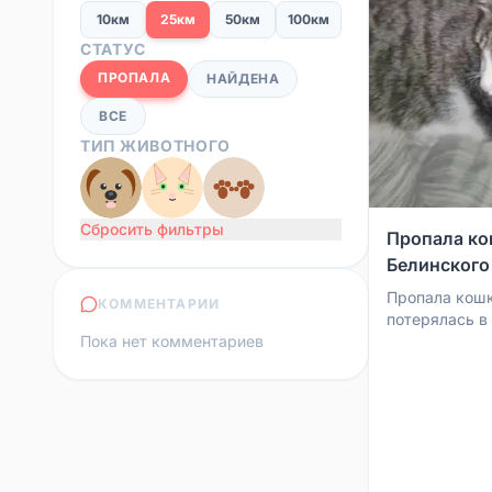
10км
25км
50км
100км
СТАТУС
ПРОПАЛА
НАЙДЕНА
ВСЕ
ТИП ЖИВОТНОГО
Сбросить фильтры
Пропала ко
Белинского
Пропала кошк
КОММЕНТАРИИ
потерялась в
Пока нет комментариев
Белинского. К
видел или наш