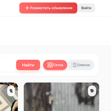
Разместить объявление
Войти
Найти
Сетка
Список
🐈
🐕