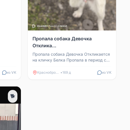
Пропала собака Девочка
Отклика...
Пропала собака Девочка Откликается
на кличку Белка Пропала в период с
25.01 по 6.02, отцепилась и сбежала
Добрая, ласков...
из VK
Краснобродский
•
169 д
из VK
🐕