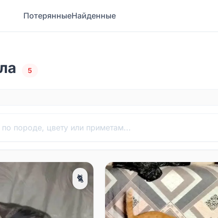
Потерянные
Найденные
ла
5
🐈