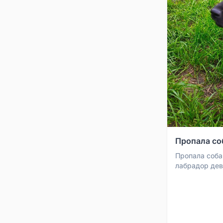
Пропала соб
Пропала собак
лабрадор дев
если кто вид
по номеру 890