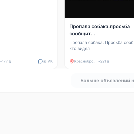
Пропала собака.просьба
сообщит...
Пропала собака. Просьба соо
кто видел
•
177 д
из VK
Краснобродский
•
221 д
Больше объявлений 