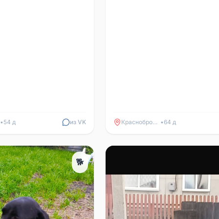
•
54 д
из VK
Краснобродский
•
64 д
🐕