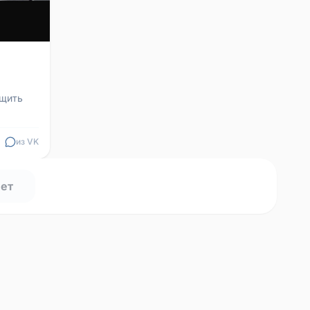
бщить
из VK
нет