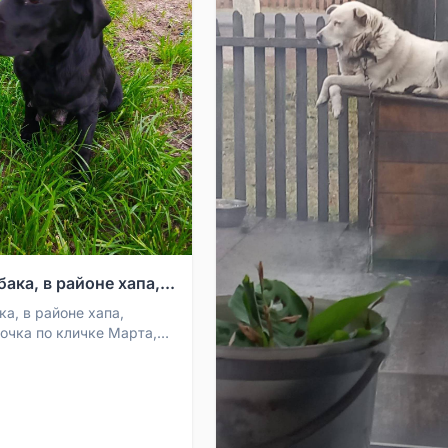
ака, в районе хапа,...
а, в районе хапа,
очка по кличке Марта,
ел сообщите пожалуйста
9511419...