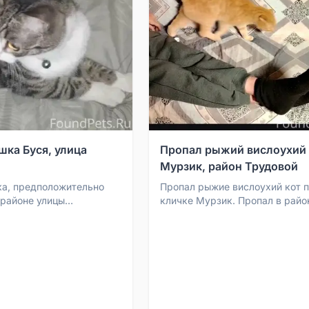
шка Буся, улица
Пропал рыжий вислоухий
Мурзик, район Трудовой
а, предположительно
Пропал рыжие вислоухий кот 
 районе улицы
кличке Мурзик. Пропал в райо
ошку зовут Буся. Кто
переезда в Трудовой во время
ёл, прошу напис...
перевозки кота из дома (дачи) .