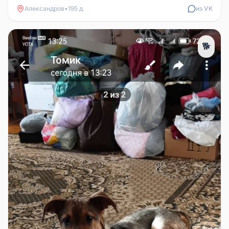
Александров
•
195 д
из VK
🐕