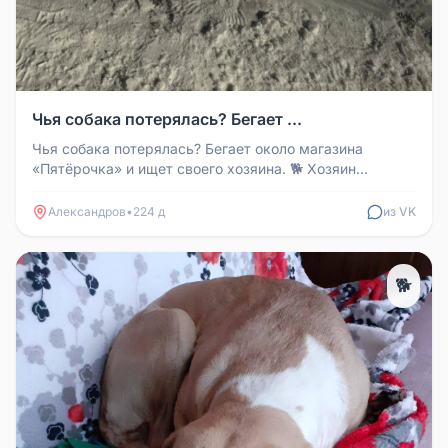
Чья собака потерялась? Бегает ...
Чья собака потерялась? Бегает около магазина
«Пятёрочка» и ищет своего хозяина. 🐕 Хозяин
откликнись!
Александров
•
224 д
из VK
🐕