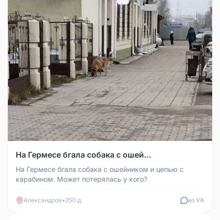
На Гермесе бгала собака с ошей...
На Гермесе бгала собака с ошейником и цепью с
карабином. Может потерялась у кого?
Александров
•
250 д
из VK