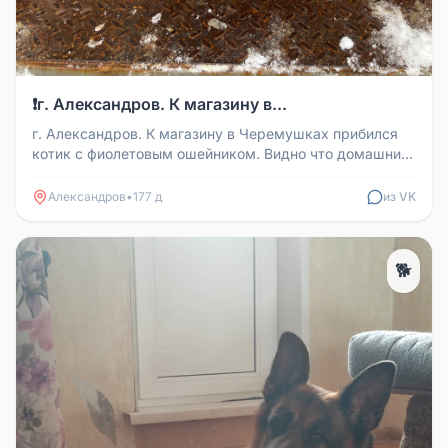
❗️г. Александров. К магазину в...
️г. Александров. К магазину в Черемушках прибился
котик с фиолетовым ошейником. Видно что домашний.
Ухоженный. ️Чей поте...
Александров
•
177 д
из VK
🐕