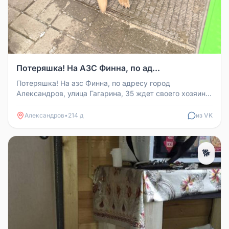
Потеряшка! На АЗС Финна, по ад...
Потеряшка! На азс Финна, по адресу город
Александров, улица Гагарина, 35 ждет своего хозяина
собака. Видно что молодая, ...
Александров
•
214 д
из VK
🐕