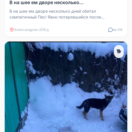
В на шее ем дворе несколько...
В на шее ем дворе несколько дней обитал
симпатичный Пес! Явно потерявшийся после
новогодних салютов! Так жаль беднягу!
Александров
•
208 д
из VK
🐕