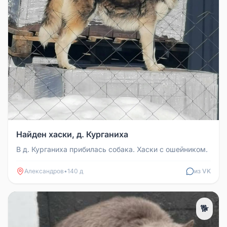
Найден хаски, д. Курганиха
В д. Курганиха прибилась собака. Хаски с ошейником.
Александров
•
140 д
из VK
🐕