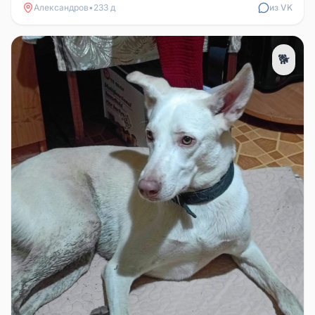
Александров
•
233 д
из VK
🐕