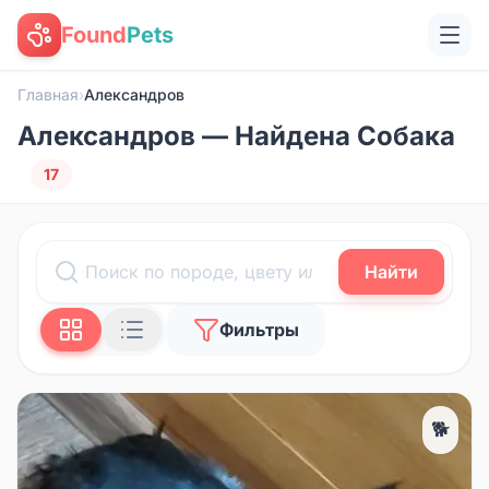
Found
Pets
Главная
›
Александров
Александров — Найдена Собака
17
Найти
Фильтры
🐕