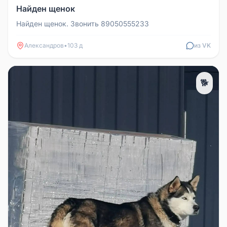
Найден щенок
Найден щенок. Звонить 89050555233
Александров
•
103 д
из VK
🐕