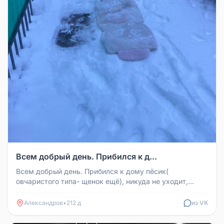
Всем добрый день. Прибился к д...
Всем добрый день. Прибился к дому пёсик(
овчаристого типа- щенок ещё), никуда не уходит,
может у кого то убежал! Хозяин ...
Александров
•
212 д
из VK