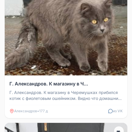
Г. Александров. К магазину в Ч...
Г. Александров. К магазину в Черемушках прибился
котик с фиолетовым ошейником. Видно что домашний.
Ухоженный ️Чей потеря...
Александров
•
177 д
из VK