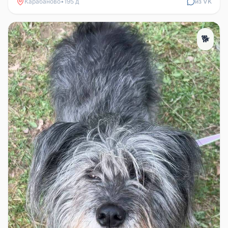
Карабаново
•
195 д
из VK
🐕