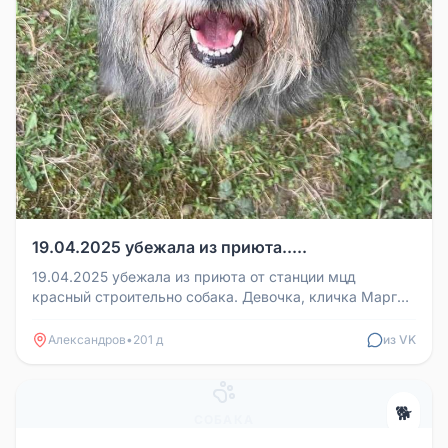
19.04.2025 убежала из приюта.....
19.04.2025 убежала из приюта от станции мцд
красный строительно собака. Девочка, кличка Марго.
Молодая. Собака среднего...
Александров
•
201 д
из VK
🐕
СОБАКА