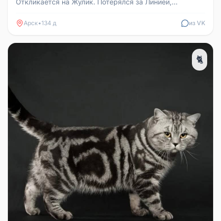
Откликается на Жулик. Потерялся за Линией,
ориентировочно ул. Победы, Трудовая...
Арск
•
134 д
из VK
🐈