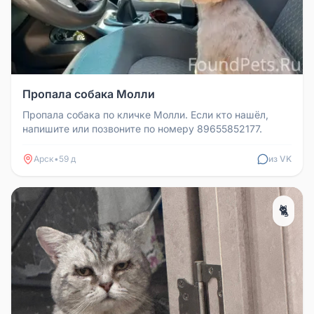
Пропала собака Молли
Пропала собака по кличке Молли. Если кто нашёл,
напишите или позвоните по номеру 89655852177.
Арск
•
59 д
из VK
🐈