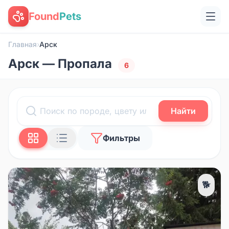
Found
Pets
Главная
›
Арск
Арск — Пропала
6
Найти
Фильтры
🐕