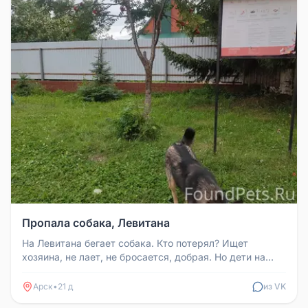
Пропала собака, Левитана
На Левитана бегает собака. Кто потерял? Ищет
хозяина, не лает, не бросается, добрая. Но дети на
площадку выходить боятся...
Арск
•
21 д
из VK