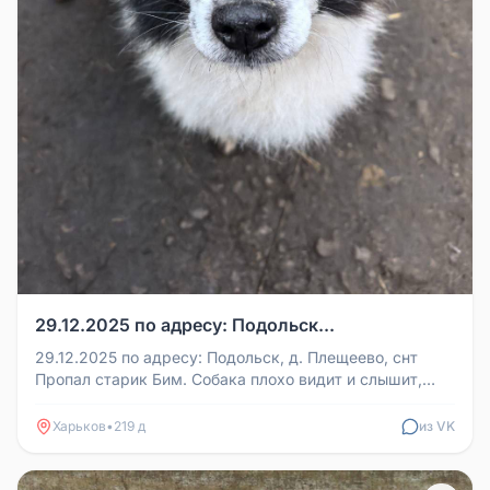
29.12.2025 по адресу: Подольск...
29.12.2025 по адресу: Подольск, д. Плещеево, снт
Пропал старик Бим. Собака плохо видит и слышит,
нужна помощь в поиске и...
Харьков
•
219 д
из VK