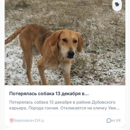
🐕
Потерялась собака 13 декабря в...
Потерялась собака 13 декабря в районе Дубовского
карьера. Порода гончая. Откликается на кличку Умка.
Может кто видел в Б...
Березовка
•
224 д
из VK