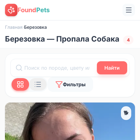
Found
Pets
Главная
›
Березовка
Березовка — Пропала Собака
4
Найти
Фильтры
🐕