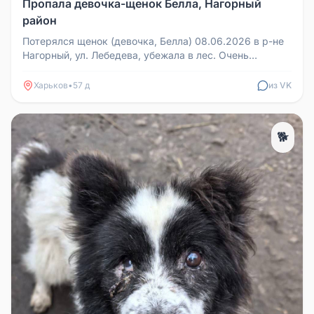
Пропала девочка-щенок Белла, Нагорный
район
Потерялся щенок (девочка, Белла) 08.06.2026 в р-не
Нагорный, ул. Лебедева, убежала в лес. Очень
пугливая. Если у вас ест...
Харьков
•
57 д
из VK
🐕