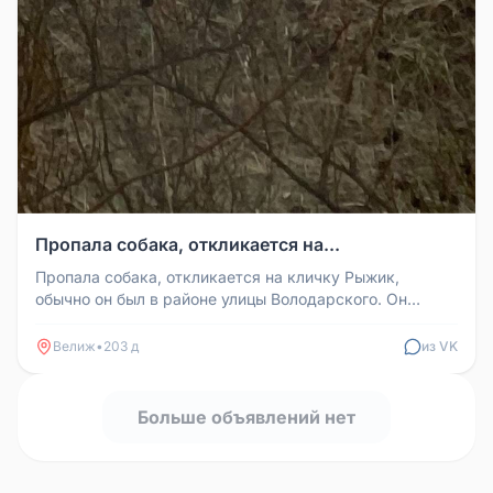
Пропала собака, откликается на...
Пропала собака, откликается на кличку Рыжик,
обычно он был в районе улицы Володарского. Он
бездомный, мы его кормили мно...
Велиж
•
203 д
из VK
Больше объявлений нет