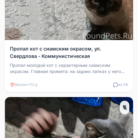
Пропал кот с сиамским окрасом, ул.
Свердлова - Коммунистическая
Пропал молодой кот с характерным сиамским
окрасом. Главная примета: на задних лапках у него
белые "носочки". Пропал вече...
Велиж
•
112 д
из VK
🐈