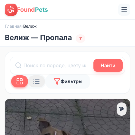
Found
Pets
Главная
›
Велиж
Велиж — Пропала
7
Найти
Фильтры
🐕