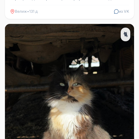
ошейник зелёного цвета с кол...
Велиж
•
131 д
из VK
🐈