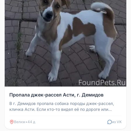
Пропала джек-рассел Асти, г. Демидов
В г. Демидов пропала собака породы джек-рассел,
кличка Асти. Если кто-то видел её по дороге или
отдыхал в Демидове, пожа...
Велиж
•
44 д
из VK