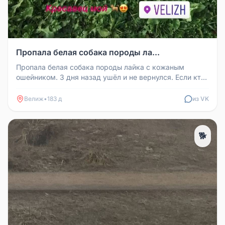
Пропала белая собака породы ла...
Пропала белая собака породы лайка с кожаным
ошейником. 3 дня назад ушёл и не вернулся. Если кто-
то видел его, пожалуйста...
Велиж
•
183 д
из VK
🐕