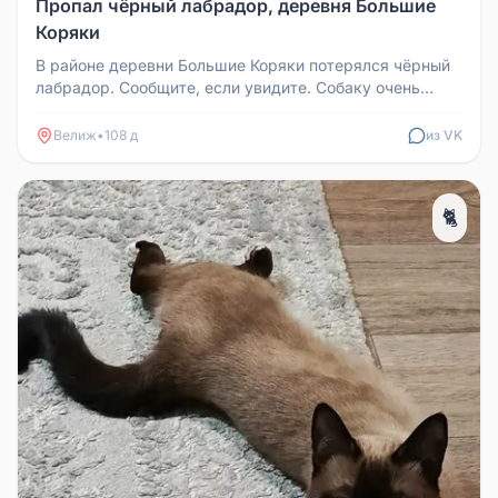
Пропал чёрный лабрадор, деревня Большие
Коряки
В районе деревни Большие Коряки потерялся чёрный
лабрадор. Сообщите, если увидите. Собаку очень
ждут дома. Важна любая и...
Велиж
•
108 д
из VK
🐈