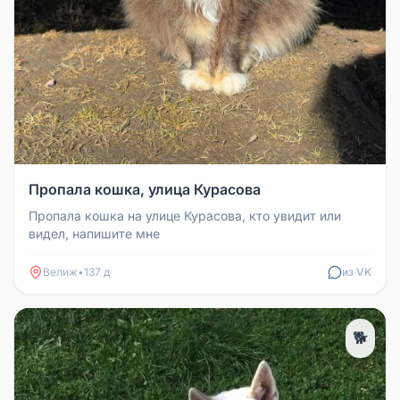
Пропала кошка, улица Курасова
Пропала кошка на улице Курасова, кто увидит или
видел, напишите мне
Велиж
•
137 д
из VK
🐕