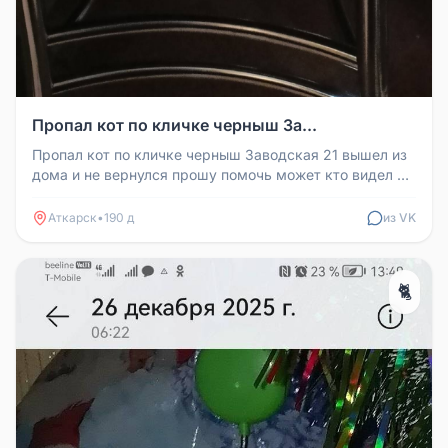
Пропал кот по кличке черныш За...
Пропал кот по кличке черныш Заводская 21 вышел из
дома и не вернулся прошу помочь может кто видел в
залинии дай знать по...
Аткарск
•
190 д
из VK
🐈