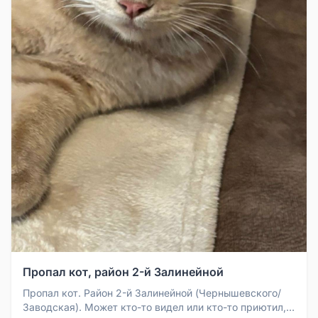
Пропал кот, район 2-й Залинейной
Пропал кот. Район 2-й Залинейной (Чернышевского/
Заводская). Может кто-то видел или кто-то приютил,