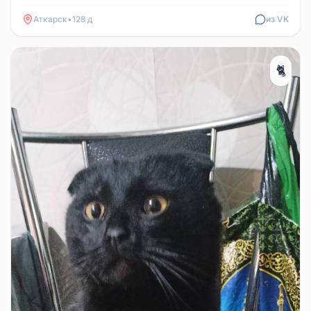
прошу вернуть за возн...
Аткарск
•
128 д
из VK
🐈