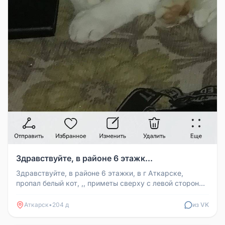
Здравствуйте, в районе 6 этажк...
Здравствуйте, в районе 6 этажки, в г Аткарске,
пропал белый кот, ,, приметы сверху с левой стороны
глаза, есть рана и лы...
Аткарск
•
204 д
из VK