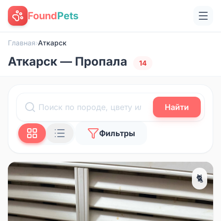
Found
Pets
Главная
›
Аткарск
Аткарск — Пропала
14
Найти
Фильтры
🐈