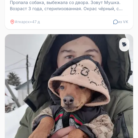
Пропала собака, выбежала со двора. Зовут Мушка.
Возраст 3 года, стерилизованная. Окрас чёрный, с
коричневыми лапами. На ...
Аткарск
•
47 д
из VK
🐕