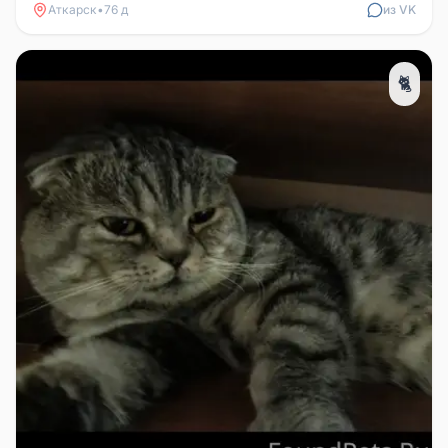
Аткарск
•
76 д
из VK
🐈