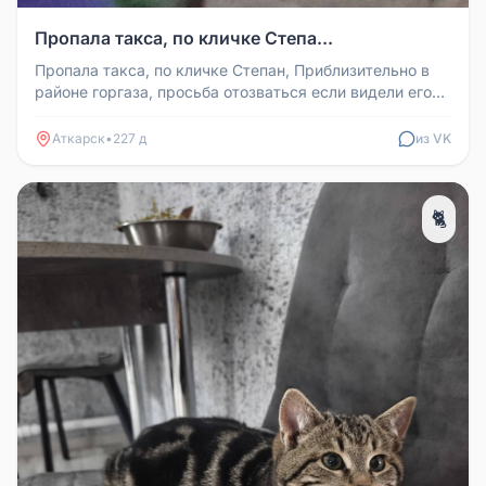
Пропала такса, по кличке Степа...
Пропала такса, по кличке Степан, Приблизительно в
районе горгаза, просьба отозваться если видели его
где-нибудь, собака ...
Аткарск
•
227 д
из VK
🐈