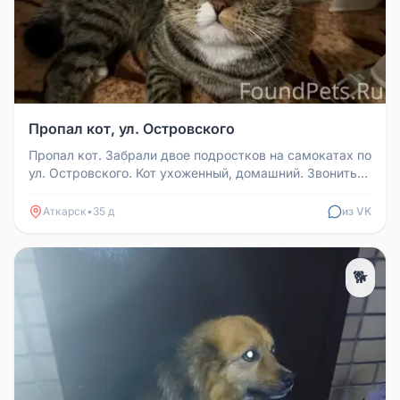
Пропал кот, ул. Островского
Пропал кот. Забрали двое подростков на самокатах по
ул. Островского. Кот ухоженный, домашний. Звонить
по номеру 89539779...
Аткарск
•
35 д
из VK
🐕