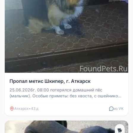
Пропал метис Шкипер, г. Аткарск
25.06.2026г. 08:00 потерялся домашний пёс
(мальчик). Особые приметы: без хвоста, с ошейником,
кличка Шкипер. Проживал в ...
Аткарск
•
43 д
из VK
🐕