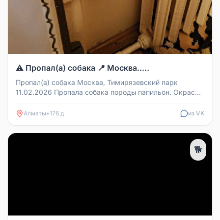
⚠️ Пропал(а) собака 📍 Москва.....
Пропал(а) собака Москва, Тимирязевский парк
11.02.2026 Пропала собака породы папильон. Окрас
черно- бело- рыжий. Надет...
Алматы
•
176 д
из VK
🐕