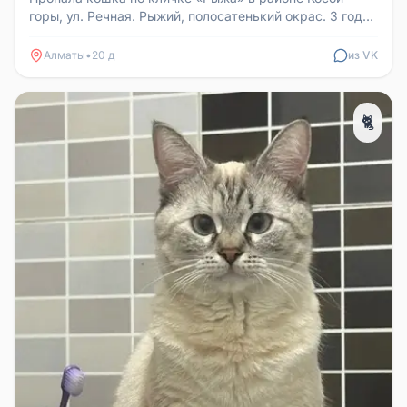
горы, ул. Речная. Рыжий, полосатенький окрас. 3 года.
На ней был зелёный о...
Алматы
•
20 д
из VK
🐈