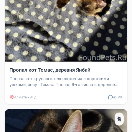
Пропал кот Томас, деревня Янбай
Пропал кот крупного телосложения с короткими
ушками, зовут Томас. Пропал 6-го числа в деревне
Янбай. Нашедших просьба ве...
Алматы
•
91 д
из VK
🐈