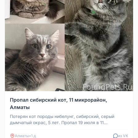
Пропал сибирский кот, 11 микрорайон,
Алматы
Потерян кот породы нибелунг, сибирский, серый
дымчатый окрас, 5 лет. Пропал 19 июля в 11
микрорайоне, на пересечении ули...
Алматы
•
1 д
из VK