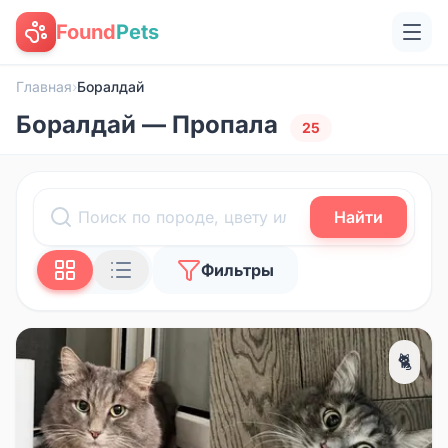
Found
Pets
Главная
›
Боралдай
Боралдай — Пропала
25
Найти
Фильтры
🐈