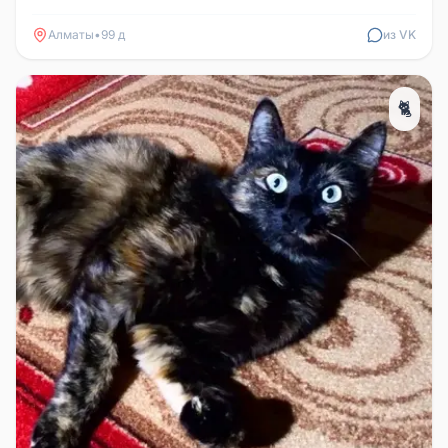
Раменское. Окрас темно ...
Алматы
•
99 д
из VK
🐈