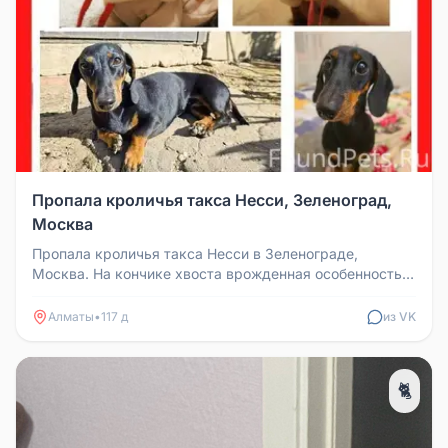
Пропала кроличья такса Несси, Зеленоград,
Москва
Пропала кроличья такса Несси в Зеленограде,
Москва. На кончике хвоста врожденная особенность.
Необходима лечебная диета....
Алматы
•
117 д
из VK
🐈