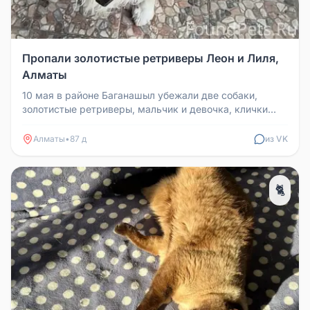
Пропали золотистые ретриверы Леон и Лиля,
Алматы
10 мая в районе Баганашыл убежали две собаки,
золотистые ретриверы, мальчик и девочка, клички
Леон и Лиля. Необходима до...
Алматы
•
87 д
из VK
🐈