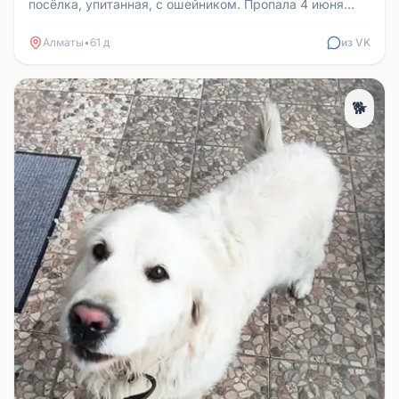
посёлка, упитанная, с ошейником. Пропала 4 июня
поздно вечером. Лас...
Алматы
•
61 д
из VK
🐕