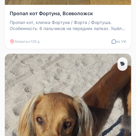
Пропал кот Фортуна, Всеволожск
Пропал кот, кличка Фортуна / Форта / Фортуша.
Особенность: 6 пальчиков на передних лапках. Ушёл
20 числа. Всеволожск, 4 ...
Алматы
•
129 д
из VK
🐕