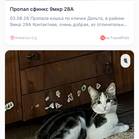
Пропал сфинкс 9мкр 28А
03.08.26 Пропала кошка по кличке Дельта, в районе
9мкр 28А Контактная, очень добрая, из отличительных
примет - необычный...
Алматы
•
3 д
на FoundPets
🐾
🐈