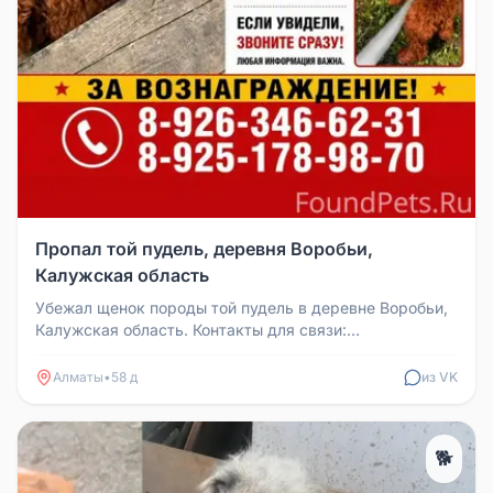
Пропал той пудель, деревня Воробьи,
Калужская область
Убежал щенок породы той пудель в деревне Воробьи,
Калужская область. Контакты для связи:
+79251789870, +79263466231
Алматы
•
58 д
из VK
🐕