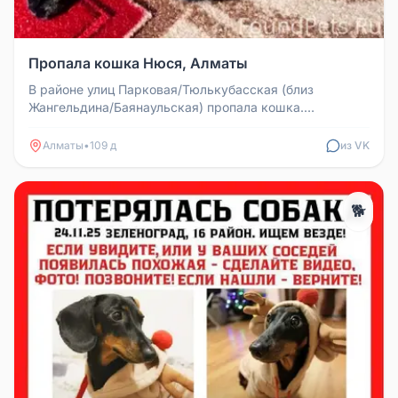
Пропала кошка Нюся, Алматы
В районе улиц Парковая/Тюлькубасская (близ
Жангельдина/Баянаульская) пропала кошка.
Черепаховый окрас, ласковая, немного...
Алматы
•
109 д
из VK
🐕